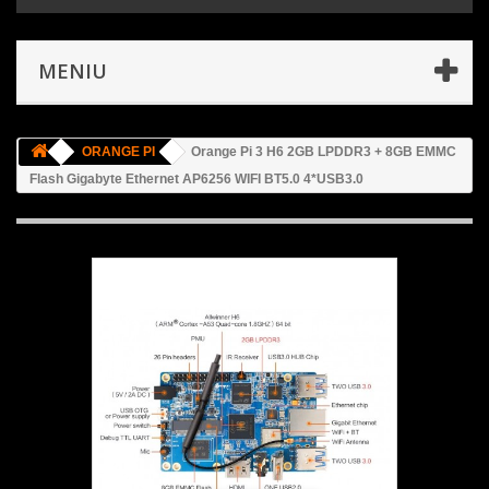
MENIU
ORANGE PI
Orange Pi 3 H6 2GB LPDDR3 + 8GB EMMC
Flash Gigabyte Ethernet AP6256 WIFI BT5.0 4*USB3.0