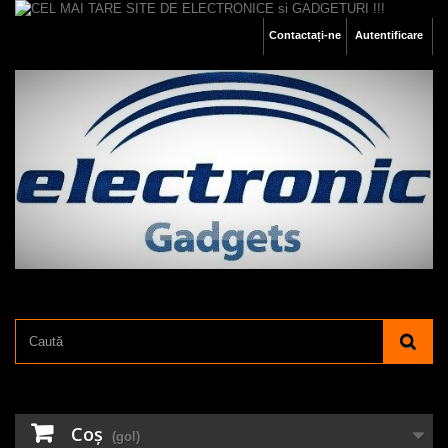
Contactați-ne
Autentificare
Coş
(gol)