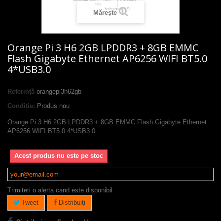
Mărește
Orange Pi 3 H6 2GB LPDDR3 + 8GB EMMC
Flash Gigabyte Ethernet AP6256 WIFI BT5.0
4*USB3.0
Referință
orangepi3h62gb
Condiție:
Produs nou
Orange Pi 3 H6 2GB LPDDR3 + 8GB EMMC Flash Gigabyte Ethernet
AP6256 WIFI BT5.0 4*USB3.0
Acest produs nu este pe stoc
Trimiteti o alerta cand este disponibil
Tweet
Distribuiţi