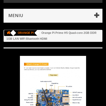
MENIU
ORANGE PI
Orange Pi Prime H5 Quad-core 2GB DDR
1GB LAN WIFi Bluetooth HDMI