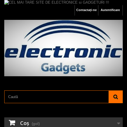
Contactați-ne
Autentificare
Coş
(gol)