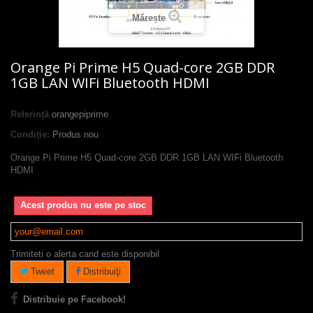
Mărește
Orange Pi Prime H5 Quad-core 2GB DDR
1GB LAN WIFi Bluetooth HDMI
Referință
orangepiprime
Condiție:
Produs nou
Orange Pi Prime H5 Quad-core 2GB DDR 1GB LAN WIFi Bluetooth
HDMI
Acest produs nu este pe stoc
Trimiteti o alerta cand este disponibil
Tweet
Distribuiţi
Distribuie pe Facebook!