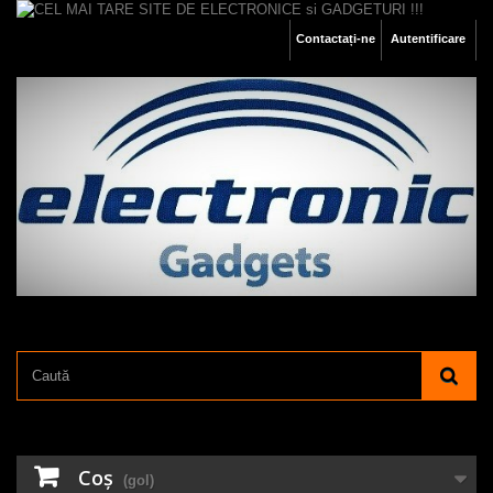
Contactați-ne
Autentificare
Coş
(gol)