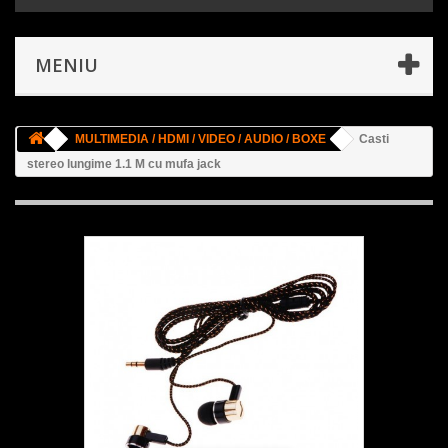
MENIU
MULTIMEDIA / HDMI / VIDEO / AUDIO / BOXE
Casti
stereo lungime 1.1 M cu mufa jack