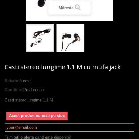
Mărește
Casti stereo lungime 1.1 M cu mufa jack
Referință
casti
Condiție:
Produs nou
Casti stereo lungime 1.1 M
Acest produs nu este pe stoc
Trimiteti o alerta cand este disponibil