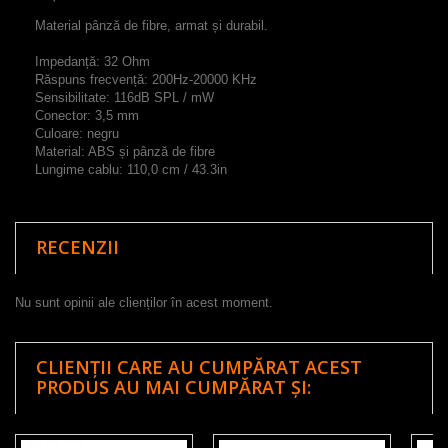
Material
pânză
de fibre
,
armat și
durabil
.
Impedanță
:
32
Ohm
Răspuns frecvență
:
200Hz
-
20000
KHz
Sensibilitate
:
116dB
SPL
/
mW
Conector
:
3,5 mm
Culoare
:
negru
Material:
ABS
și pânză
de fibre
Lungime
cablu
:
110,0
cm
/
43.3in
RECENZII
Nu sunt opinii ale clienților în acest moment.
CLIENȚII CARE AU CUMPĂRAT ACEST
PRODUS AU MAI CUMPĂRAT ȘI: