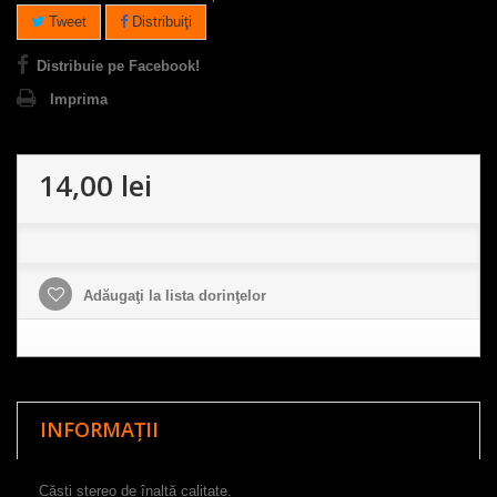
Tweet
Distribuiţi
Distribuie pe Facebook!
Imprima
14,00 lei
Adăugaţi la lista dorinţelor
INFORMAȚII
Căști stereo
de înaltă
calitate
.