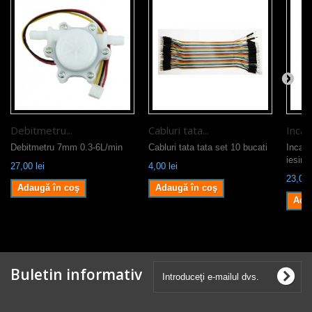
Debitmetru...
Cabluri tata...
Incarc
Debitmetru 7mm 0.3-6L/min
Cabluri tata tata set 10 bucati
Incarc
iesiri
27,00 lei
4,00 lei
23,00 
Adaugă în coş
Adaugă în coş
Ada
Buletin informativ