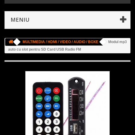
MENIU
MULTIMEDIA / HDMI / VIDEO / AUDIO / BOXE
Modul mp3
auto cu slot pentru SD Card USB Radio FM