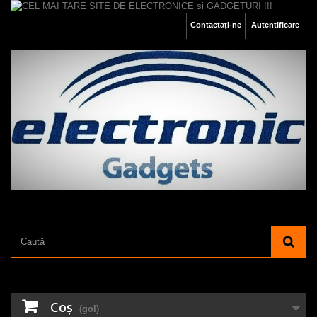
Contactați-ne
Autentificare
Coş
(gol)