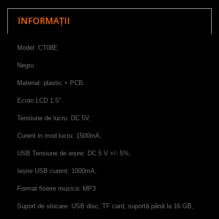
INFORMAȚII
Model:
CT08E
Negru
Material: plastic
+
PCB
Ecran LCD 1.5
"
Tensiune de lucru
:
DC 5V
,
Curent in mod lucru
:
1500mA
,
USB
Tensiune
de ieșire
: DC
5
V
+/-
5
%
,
Ieșire USB
curent:
1000mA
,
Format fiseire muzica
: MP3
Suport
de stocare
:
USB
disc
,
TF card
,
suportă până la
16
GB
,