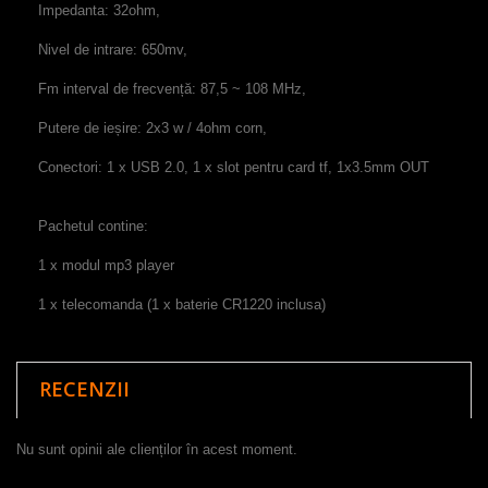
Impedanta
:
32ohm
,
N
ivel
de intrare
:
650mv
,
Fm
interval de frecvență
:
87,5
~
108
MHz
,
Putere de ieșire
:
2x3
w
/
4ohm
corn
,
Conectori
:
1
x
USB
2.0
,
1
x
slot pentru card
tf
,
1x3.5mm
OUT
Pachetul contine:
1
x
modul
mp3 player
1
x
telecomanda
(1
x
baterie
CR1220 inclusa
)
RECENZII
Nu sunt opinii ale clienților în acest moment.