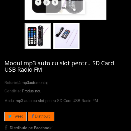
Mărește
Modul mp3 auto cu slot pentru SD Card
USB Radio FM
Referință
mp3automontaj
Condiție:
Produs nou
Modul mp3 auto cu slot pentru SD Card USB Radio FM
Tweet
Distribuiţi
Distribuie pe Facebook!