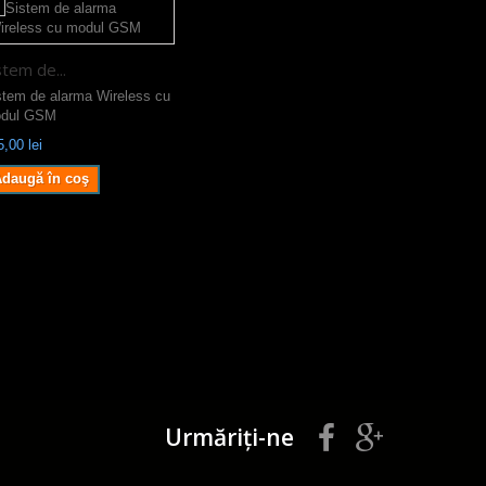
stem de...
stem de alarma Wireless cu
dul GSM
,00 lei
daugă în coş
Urmăriți-ne