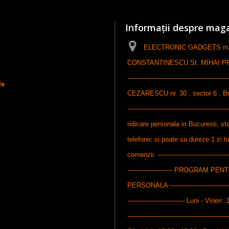
Informații despre mag
ELECTRONIC GADGETS maga
CONSTANTINESCU St. MIHAI PFA, ------
-----------------------------------------------
le
CEZARESCU nr. 30 , sector 6 , Bucures
-----------------------------------------------
ridicare personala in Bucuresti, sta
telefonic si poate sa dureze 1 zi l
comenzii. ------------------------------------
---------------------- PROGRAM P
PERSONALA ---------------------------------
---------------------------- Luni - Vineri: 
-------------------------------------------------