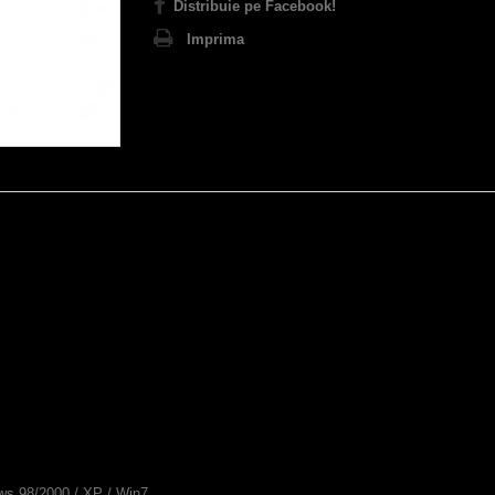
Distribuie pe Facebook!
Imprima
ws
98/2000
/
XP
/ Win7