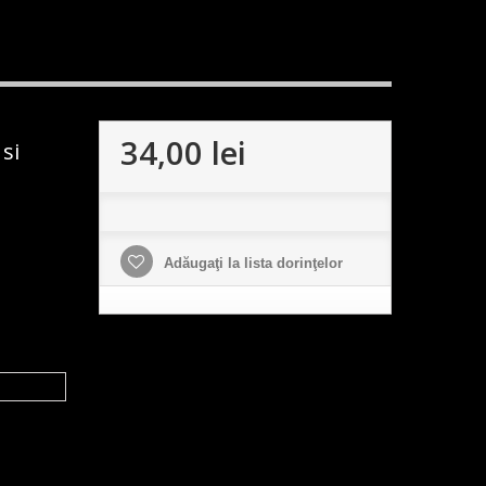
34,00 lei
si
Adăugaţi la lista dorinţelor