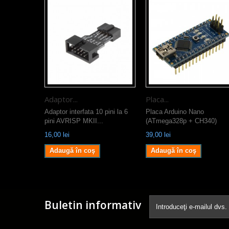
Adaptor...
Placa...
Adaptor interfata 10 pini la 6
Placa Arduino Nano
pini AVRISP MKII...
(ATmega328p + CH340)
16,00 lei
39,00 lei
Adaugă în coş
Adaugă în coş
Buletin informativ