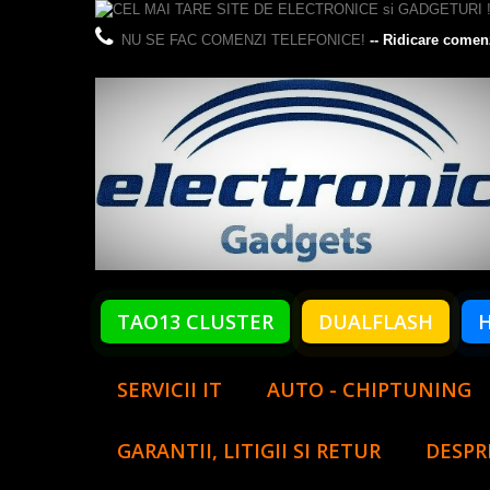
NU SE FAC COMENZI TELEFONICE!
-- Ridicare comen
TAO13 CLUSTER
DUALFLASH
SERVICII IT
AUTO - CHIPTUNING
GARANTII, LITIGII SI RETUR
DESPR