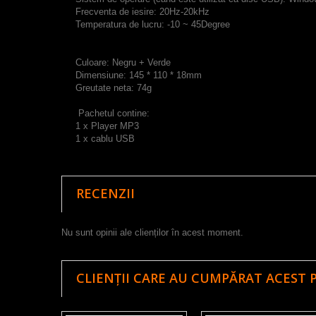
Frecventa de iesire
:
20Hz
-
20kHz
Temperatura
de lucru
:
-10
~
45Degree
Culoare
:
Negru
+
Verde
Dimensiune
:
145
*
110
*
18mm
Greutate
neta:
74g
Pachetul contine:
1
x
Player MP3
1
x
cablu USB
RECENZII
Nu sunt opinii ale clienților în acest moment.
CLIENȚII CARE AU CUMPĂRAT ACEST 