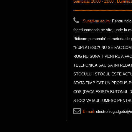
Sâmbătă: 10:00 - 13:00 , Duminică: 1
-------------------------------------------------
Sunați-ne acum:
Pentru ridi
faceti comanda pe site, unde la met
Ridicare personala" si metoda de p
"EUPLATESC"! NU SE FAC COM
ROG NU SUNATI PENTRU A FA
TELEFONICA SAU SA INTREBAT
STOCULUI! STOCUL ESTE ACTU
ATATA TIMP CAT UN PRODUS P
COS (DACA EXISTA BUTONUL D
STOC! VA MULTUMESC PENTRU
E-mail:
electronicgadgets@e