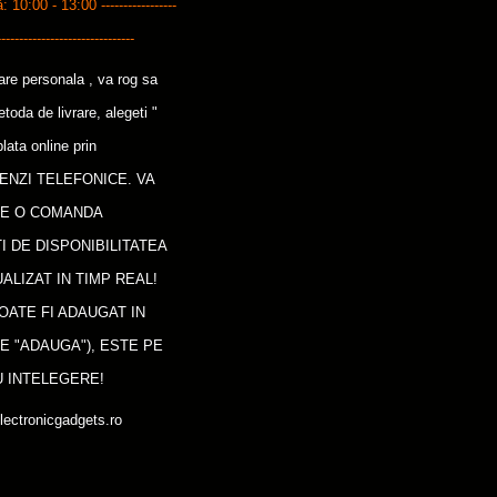
0:00 - 13:00 -----------------
-------------------------------
care personala , va rog sa
oda de livrare, alegeti "
lata online prin
ENZI TELEFONICE. VA
CE O COMANDA
I DE DISPONIBILITATEA
ALIZAT IN TIMP REAL!
OATE FI ADAUGAT IN
E "ADAUGA"), ESTE PE
 INTELEGERE!
lectronicgadgets.ro