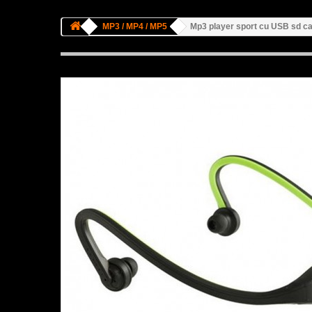
MP3 / MP4 / MP5
Mp3 player sport cu USB sd car