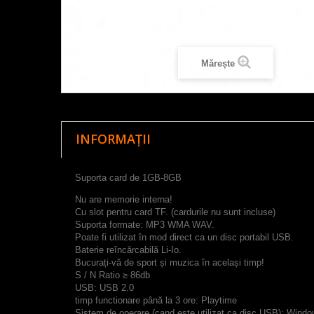
Mărește
INFORMAȚII
S
uporta
card de
1GB
-
8GB
Nu are memorie interna!
Cu
slot pentru card
TF
.
(
cardurile
nu sunt incluse)
Suporta formate: MP3
WMA
WAV
.
Poate fi
utilizat
în mod direct
ca un disc
portabil
USB
.
B
aterie reîncărcabilă
Li
-
Io
.
Bucurați-vă
de sport
și muzica
în același timp
!
S
/
N Ratio
≥
86db
USB
:
USB
2.0
timp functionare
până
la
3
ore
:
Playtime
Sistem
de operare (cand este utilizat ca disc USB)
:
Windo