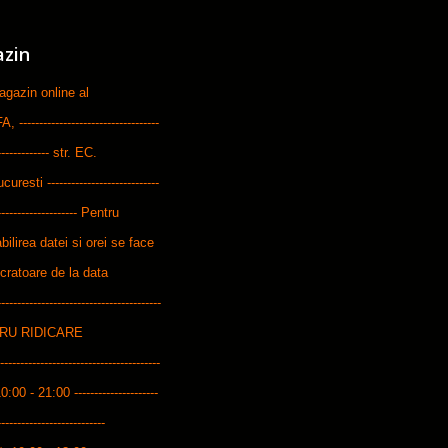
azin
zin online al
-----------------------------
--------------- str. EC.
ti ----------------------------
---------------------- Pentru
bilirea datei si orei se face
ucratoare de la data
---------------------------------------
ENTRU RIDICARE
------------------------------------
10:00 - 21:00 ---------------------
---------------------------