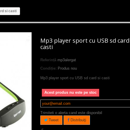
d si casti
Mp3 player sport cu USB sd card 
casti
Referință
mp3alergat
Condiție:
Produs nou
Mp3 player sport cu USB sd card si casti
Acest produs nu este pe stoc
Trimiteti o alerta cand este disponibil
Tweet
Distribuiţi