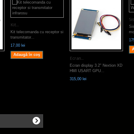
Si
Kit...
Si
Kit telecomanda cu receptor si
mo
transmitator...
175
17,00 lei
A
Adaugă în coş
Ecran...
Ecran display 3.2" Nextion XD
HMI USART GPU...
315,00 lei