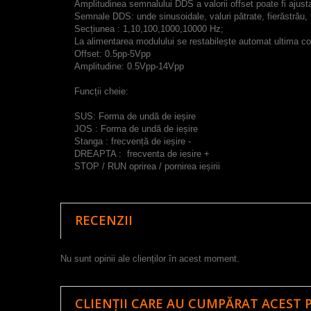
Amplitudinea semnalului DDS a valorii offset poate fi ajus
Semnale DDS: unde sinusoidale, valuri pătrate, fierăstrău, 
Secțiunea : 1,10,100,1000,10000 Hz;
La alimentarea modulului se restabilește automat ultima conf
Offset: 0.5pp-5Vpp
Amplitudine: 0.5Vpp-14Vpp
Funcții cheie:
SUS: Forma de undă de ieșire
JOS : Forma de undă de ieșire
Stanga : frecvență de ieșire -
DREAPTA : frecventa de iesire +
STOP / RUN oprirea / pornirea ieșirii
RECENZII
Nu sunt opinii ale clienților în acest moment.
CLIENȚII CARE AU CUMPĂRAT ACEST 