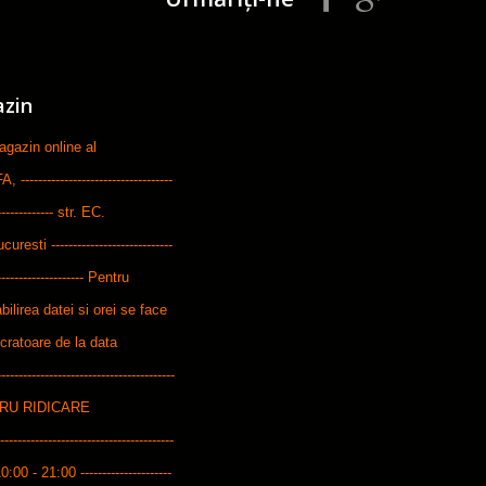
azin
zin online al
-----------------------------
--------------- str. EC.
ti ----------------------------
---------------------- Pentru
bilirea datei si orei se face
ucratoare de la data
---------------------------------------
ENTRU RIDICARE
------------------------------------
10:00 - 21:00 ---------------------