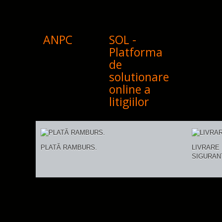
ANPC
SOL -
Platforma
de
solutionare
online a
litigiilor
PLATĂ RAMBURS.
LIVRARE 
SIGURAN