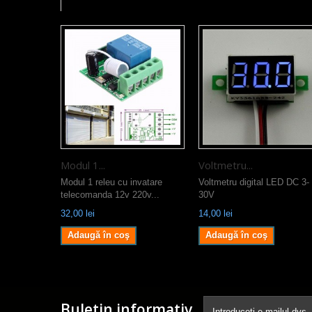
Modul 1...
Voltmetru...
Modul 1 releu cu invatare
Voltmetru digital LED DC 3-
telecomanda 12v 220v...
30V
32,00 lei
14,00 lei
Adaugă în coş
Adaugă în coş
Buletin informativ