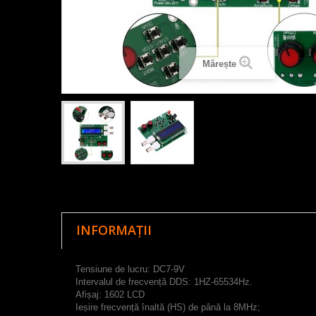
Mărește
INFORMAȚII
Tensiune de lucru: DC7-9V
Intervalul de frecvență DDS: 1HZ-65534Hz.
Afișaj: 1602 LCD
Ieșire frecvență înaltă (HS) de până la 8MHz;