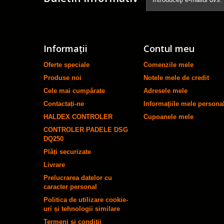
Informaţii
Contul meu
Oferte speciale
Comenzile mele
Produse noi
Notele mele de credit
Cele mai cumpărate
Adresele mele
Contactați-ne
Informaţiile mele persona
HALDEX CONTROLER
Cupoanele mele
CONTROLER PADELE DSG
DQ250
Plăți securizate
Livrare
Prelucrarea datelor cu
caracter personal
Politica de utilizare cookie-
uri și tehnologii similare
Termeni și condiții