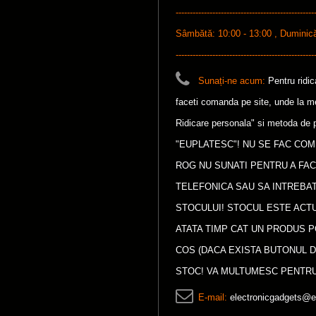
-------------------------------------------------
Sâmbătă: 10:00 - 13:00 , Duminică: 1
-------------------------------------------------
Sunați-ne acum:
Pentru ridi
faceti comanda pe site, unde la met
Ridicare personala" si metoda de p
"EUPLATESC"! NU SE FAC COM
ROG NU SUNATI PENTRU A FA
TELEFONICA SAU SA INTREBAT
STOCULUI! STOCUL ESTE ACTU
ATATA TIMP CAT UN PRODUS P
COS (DACA EXISTA BUTONUL D
STOC! VA MULTUMESC PENTRU
E-mail:
electronicgadgets@e