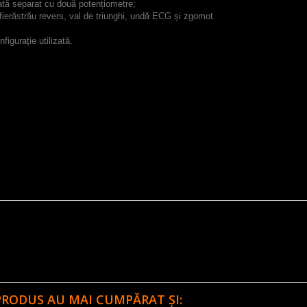
tată separat cu două potențiometre;
fierăstrău revers, val de triunghi, undă ECG și zgomot.
igurație utilizată.
PRODUS AU MAI CUMPĂRAT ȘI: