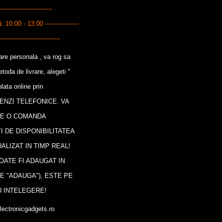
---------------------------
0:00 - 13:00 -----------------
-------------------------------
care personala , va rog sa
oda de livrare, alegeti "
lata online prin
ENZI TELEFONICE. VA
CE O COMANDA
I DE DISPONIBILITATEA
ALIZAT IN TIMP REAL!
OATE FI ADAUGAT IN
E "ADAUGA"), ESTE PE
 INTELEGERE!
lectronicgadgets.ro