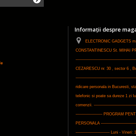
Informații despre mag
ELECTRONIC GADGETS maga
CONSTANTINESCU St. MIHAI PFA, ------
-----------------------------------------------
le
CEZARESCU nr. 30 , sector 6 , Bucures
-----------------------------------------------
ridicare personala in Bucuresti, sta
telefonic si poate sa dureze 1 zi l
comenzii. ------------------------------------
---------------------- PROGRAM P
PERSONALA ---------------------------------
---------------------------- Luni - Vineri: 