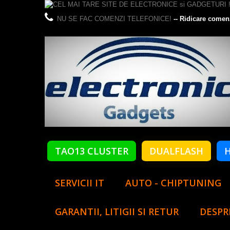
NU SE FAC COMENZI TELEFONICE!
-- Ridicare comen
TAO13 CLUSTER
DUALFLASH
SERVICII IT
AUTO - CHIPTUNING
GARANTII, LITIGII SI RETUR
DESPR