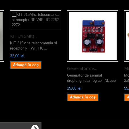
KIT 315Mhz...
KIT 315Mhz telecomanda si
receptor RF WIFI IC...
32,00 lei
Adaugă în coş
Generator de...
Mo
Generator de semnal
Mo
dreptunghiular reglabil NE555
2x
15,00 lei
55,
Adaugă în coş
A