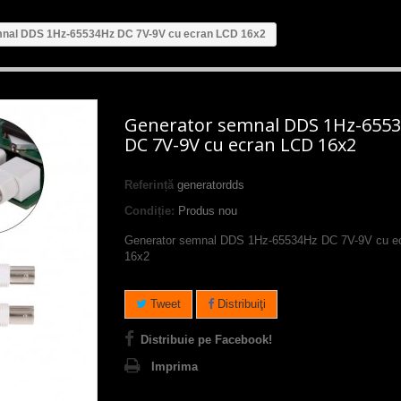
mnal DDS 1Hz-65534Hz DC 7V-9V cu ecran LCD 16x2
Generator semnal DDS 1Hz-655
DC 7V-9V cu ecran LCD 16x2
Referință
generatordds
Condiție:
Produs nou
Generator semnal DDS 1Hz-65534Hz DC 7V-9V cu e
16x2
Tweet
Distribuiţi
Distribuie pe Facebook!
Imprima