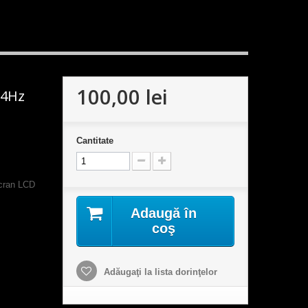
100,00 lei
34Hz
Cantitate
cran LCD
Adaugă în
coş
Adăugaţi la lista dorinţelor