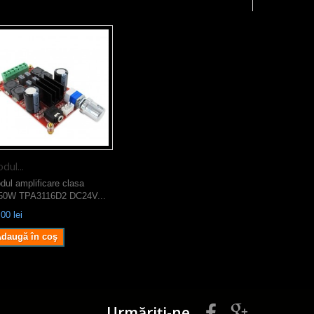
dul...
dul amplificare clasa
50W TPA3116D2 DC24V...
00 lei
daugă în coş
Urmăriți-ne