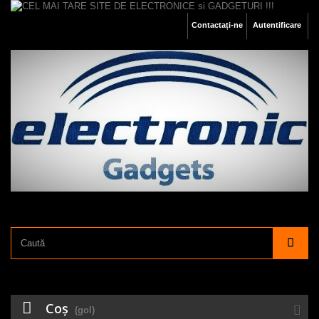
Contactați-ne
Autentificare
Coş
(gol)