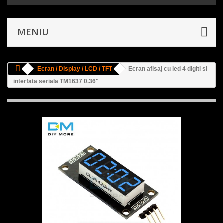
MENIU
Ecran / Display / LCD / TFT
Ecran afisaj cu led 4 digiti si
interfata seriala TM1637 0.36"