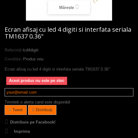
Mărește
Ecran afisaj cu led 4 digiti si interfata seriala
TM1637 0.36"
Referință
lcd4digiti
Condiție:
Produs nou
Ecran afisaj cu led 4 digiti si interfata seriala TM1637 0.36"
Acest produs nu este pe stoc
Trimiteti o alerta cand este disponibil
Tweet
Distribuiţi
Distribuie pe Facebook!
Imprima