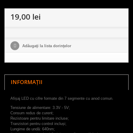
19,00 lei
Adăugaţi la lista dorinţelor
INFORMAȚII
Afișaj LED cu cifre formate din 7 segmente cu anod comun.
Tensiune de alimentare: 3.3V - 5V;
Consum redus de curent;
Rezistoare pentru limitare incluse;
Tranzistori pentru control incluși;
Lungime de undă: 640nm;