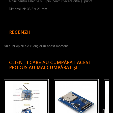
4 pini pentru selecție și 8 pini pentru fiecare cifră și punct.
Dimensiuni: 33.5 x 21 mm.
RECENZII
Nu sunt opinii ale clienților în acest moment.
CLIENȚII CARE AU CUMPĂRAT ACEST
PRODUS AU MAI CUMPĂRAT ȘI: