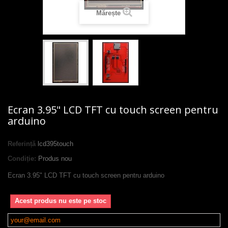
Mărește
Ecran 3.95" LCD TFT cu touch screen pentru
arduino
Referință
lcd395touch
Condiție:
Produs nou
Ecran 3.95" LCD TFT cu touch screen pentru arduino
Acest produs nu este pe stoc