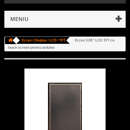
MENIU
Ecran / Display / LCD / TFT
Ecran 3.95" LCD TFT cu
touch screen pentru arduino