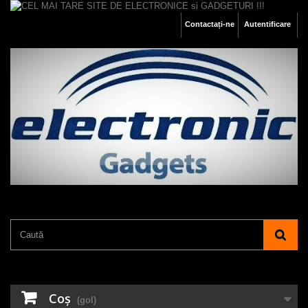
Contactați-ne
Autentificare
Coş
(gol)