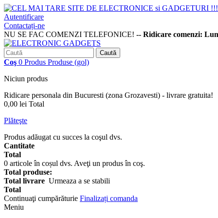
Autentificare
Contactați-ne
NU SE FAC COMENZI TELEFONICE!
-- Ridicare comenzi: Lu
Caută
Coş
0
Produs
Produse
(gol)
Niciun produs
Ridicare personala din Bucuresti (zona Grozavesti) - livrare gratuita!
0,00 lei
Total
Plăteşte
Produs adăugat cu succes la coşul dvs.
Cantitate
Total
0
articole în coșul dvs.
Aveţi un produs în coş.
Total produse:
Total livrare
Urmeaza a se stabili
Total
Continuaţi cumpărăturie
Finalizați comanda
Meniu