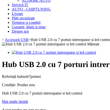
ALARME AUTO
Servicii IT
AUTO - CHIPTUNING
Livrare
Plăți securizate
Termeni și condiții
Garantii, litigii si retur
Despre noi
>
Accesorii USB
>
Hub USB 2.0 cu 7 porturi intrerupator si led contro
Mărește
Hub USB 2.0 cu 7 porturi intreru
Referință
hubusb7porturi
Condiție:
Produs nou
Hub USB 2.0 cu 7 porturi intrerupator si led control
Mai multe detalii
Acest produs nu este pe stoc