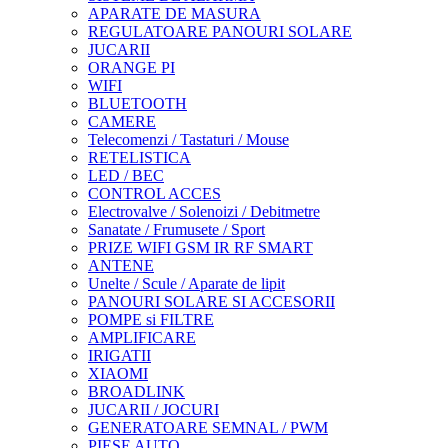
APARATE DE MASURA
REGULATOARE PANOURI SOLARE
JUCARII
ORANGE PI
WIFI
BLUETOOTH
CAMERE
Telecomenzi / Tastaturi / Mouse
RETELISTICA
LED / BEC
CONTROL ACCES
Electrovalve / Solenoizi / Debitmetre
Sanatate / Frumusete / Sport
PRIZE WIFI GSM IR RF SMART
ANTENE
Unelte / Scule / Aparate de lipit
PANOURI SOLARE SI ACCESORII
POMPE si FILTRE
AMPLIFICARE
IRIGATII
XIAOMI
BROADLINK
JUCARII / JOCURI
GENERATOARE SEMNAL / PWM
PIESE AUTO