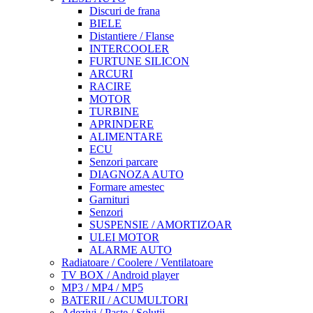
Discuri de frana
BIELE
Distantiere / Flanse
INTERCOOLER
FURTUNE SILICON
ARCURI
RACIRE
MOTOR
TURBINE
APRINDERE
ALIMENTARE
ECU
Senzori parcare
DIAGNOZA AUTO
Formare amestec
Garnituri
Senzori
SUSPENSIE / AMORTIZOAR
ULEI MOTOR
ALARME AUTO
Radiatoare / Coolere / Ventilatoare
TV BOX / Android player
MP3 / MP4 / MP5
BATERII / ACUMULTORI
Adezivi / Paste / Solutii