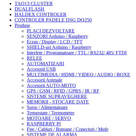
TAO13 CLUSTER
DUALFLASH
HALDEX CONTROLER
CONTROLER PADELE DSG DQ250
Produse
PLACI DEZVOLTARE
SENZORI Arduino / Raspberry
Ecran / Display / LCD / TFT
SHIELD-uri Arduino / Raspberry
Interfete / Programatoare / TTL / RS232/ 485/ FTDI
RELEE
AUTOMATIZARI
Accesorii USB
MULTIMEDIA / HDMI / VIDEO / AUDIO / BOXE
Accesorii Animale
Accesorii AUTO-MOTO
GPS / GSM / RFID / GPRS / IR / RF
SISTEME SUPRAVEGHERE
MEMORII - STOCARE DATE
Surse / Alimentatoare
Termostate / Termometre
MOTOARE / SERVO
RASPBERRY PI
Fire / Cabluri / Butoane / Conectori / Mufe
SISTEME DE ALARMA