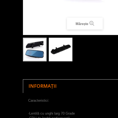
Mărește
INFORMAȚII
Caracteristici
:
-L
entilă
cu unghi larg
70
Grade