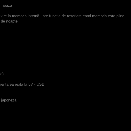
filmeaza
ivire la
memoria
internă
, are functie de rescriere cand memoria este plina
 de noapte
se)
imentarea reala la 5V - USB
japoneză