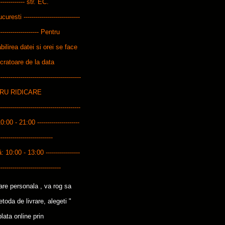
--------------- str. EC.
ti ----------------------------
---------------------- Pentru
bilirea datei si orei se face
ucratoare de la data
---------------------------------------
ENTRU RIDICARE
------------------------------------
10:00 - 21:00 ---------------------
---------------------------
0:00 - 13:00 -----------------
-------------------------------
care personala , va rog sa
oda de livrare, alegeti "
lata online prin