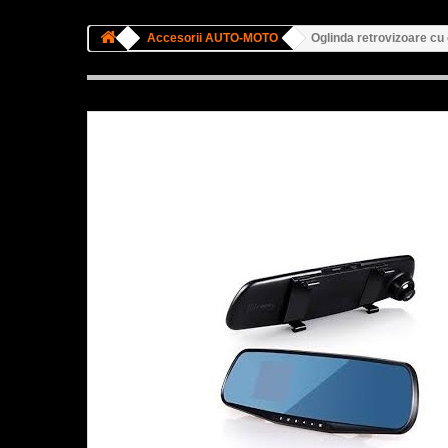
Accesorii AUTO-MOTO
Oglinda retrovizoare cu 