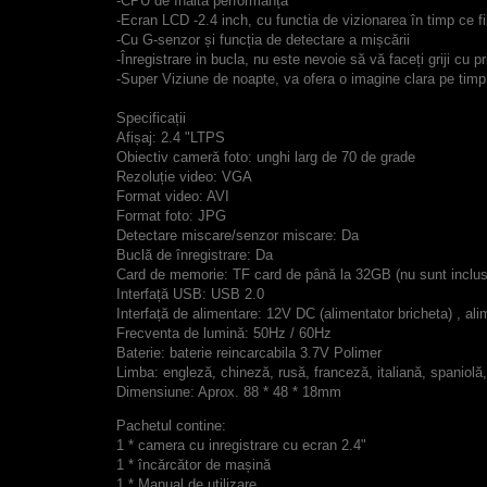
-
CPU
de înaltă
performanță
-Ecran LCD
-2.4
inch
,
cu functia de
vizionarea
în timp ce 
-Cu
G
-
senzor
și funcția
de detectare a mișcării
-
Înregistrare in bucla
,
nu este nevoie
să vă faceți griji
cu pr
-Super
Viziune de noapte
,
va ofera
o
imagine
clara
pe timp
Specificații
Afișaj
:
2.4
"
LTPS
Obiectiv cameră foto
:
unghi larg
de 70 de grade
Rezoluție
video
:
VGA
Format
video
:
AVI
Format foto
:
JPG
Detectare miscare/senzor miscare
:
Da
Buclă
de înregistrare
:
Da
Card de
memorie
:
TF card de
până
la 32GB
(
nu sunt inclu
Interfață USB
:
USB 2.0
Interfață
de alimentare
:
12V DC
(alimentator bricheta) , al
Frecventa
de lumină
:
50Hz
/
60Hz
Baterie
:
baterie reincarcabila
3.7V
Polimer
Limba
:
engleză
,
chineză, rusă
,
franceză
,
italiană
,
spaniolă
,
Dimensiune
:
Aprox
.
88
*
48
*
18mm
Pachetul contine:
1
*
camera cu inregistrare cu ecran 2.4"
1
*
încărcător de mașină
1
*
Manual de
utilizare