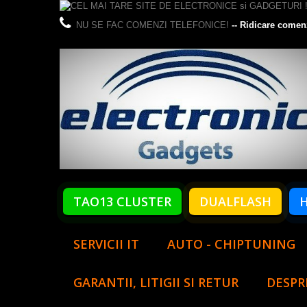
NU SE FAC COMENZI TELEFONICE!
-- Ridicare comen
TAO13 CLUSTER
DUALFLASH
SERVICII IT
AUTO - CHIPTUNING
GARANTII, LITIGII SI RETUR
DESPR