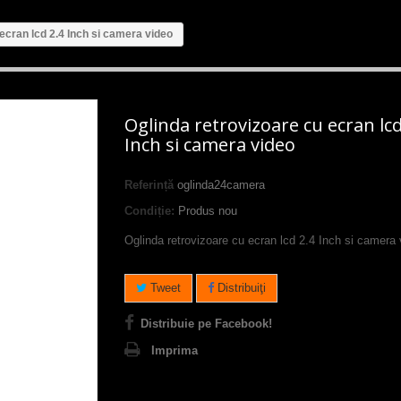
ecran lcd 2.4 Inch si camera video
Oglinda retrovizoare cu ecran lcd
Inch si camera video
Referință
oglinda24camera
Condiție:
Produs nou
Oglinda retrovizoare cu ecran lcd 2.4 Inch si camera 
Tweet
Distribuiţi
Distribuie pe Facebook!
Imprima