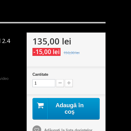
135,00 lei
 2.4
-15,00 lei
150,00 lei
Cantitate
video
Adaugă în
coş
Adăugaţi la lista dorinţelor