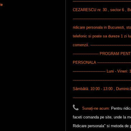
-----------------------------------------------
le
CEZARESCU nr. 30 , sector 6 , Bucures
-----------------------------------------------
ridicare personala in Bucuresti, sta
telefonic si poate sa dureze 1 zi l
comenzii. ------------------------------------
---------------------- PROGRAM P
PERSONALA ---------------------------------
---------------------------- Luni - Vineri: 
-------------------------------------------------
Sâmbătă: 10:00 - 13:00 , Duminică: 1
-------------------------------------------------
Sunați-ne acum:
Pentru ridi
faceti comanda pe site, unde la met
Ridicare personala" si metoda de p