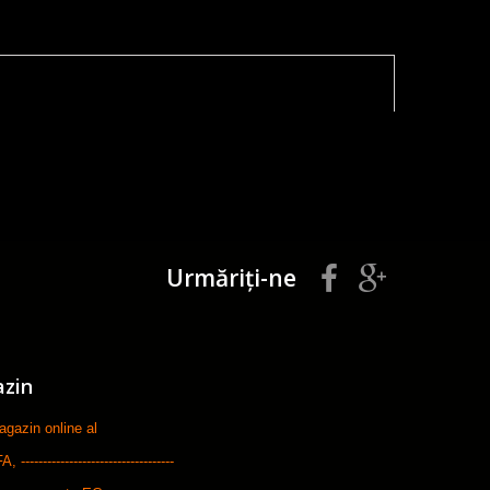
Urmăriți-ne
azin
zin online al
-----------------------------