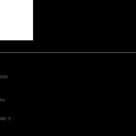
 750W
0Hz
-480 °C