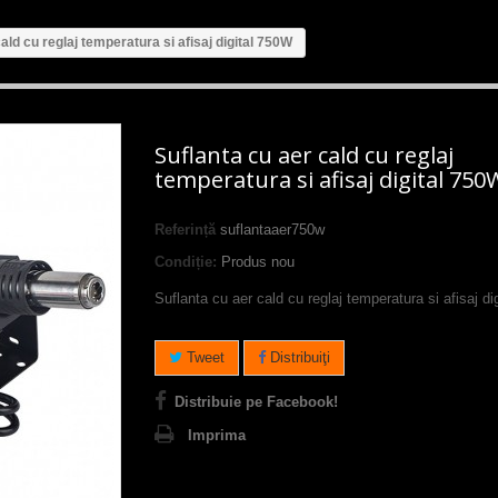
ald cu reglaj temperatura si afisaj digital 750W
Suflanta cu aer cald cu reglaj
temperatura si afisaj digital 750
Referință
suflantaaer750w
Condiție:
Produs nou
Suflanta cu aer cald cu reglaj temperatura si afisaj d
Tweet
Distribuiţi
Distribuie pe Facebook!
Imprima