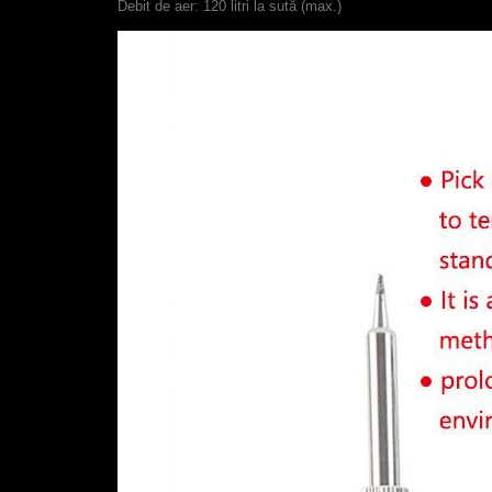
Debit de aer: 120 litri la sută (max.)