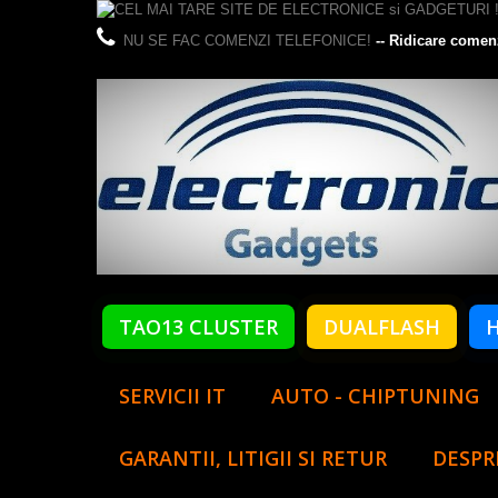
NU SE FAC COMENZI TELEFONICE!
-- Ridicare comen
TAO13 CLUSTER
DUALFLASH
SERVICII IT
AUTO - CHIPTUNING
GARANTII, LITIGII SI RETUR
DESPR