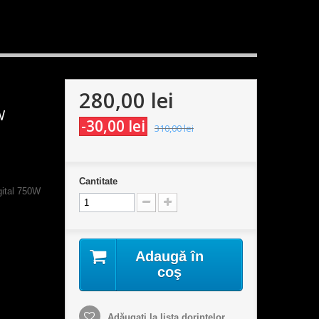
280,00 lei
W
-30,00 lei
310,00 lei
Cantitate
igital 750W
Adaugă în
coş
Adăugaţi la lista dorinţelor