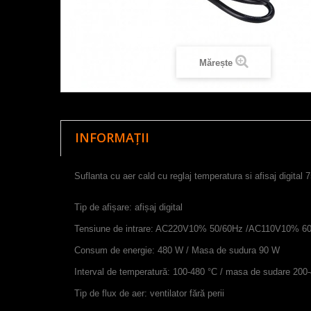
Mărește
INFORMAȚII
Suflanta cu aer cald cu reglaj temperatura si afisaj digital
Tip de afișare: afișaj digital
Tensiune de intrare: AC220V10% 50/60Hz /AC110V10% 6
Consum de energie: 480 W / Masa de sudura 90 W
Interval de temperatură: 100-480 °C / masa de sudare 200
Tip de flux de aer: ventilator fără perii