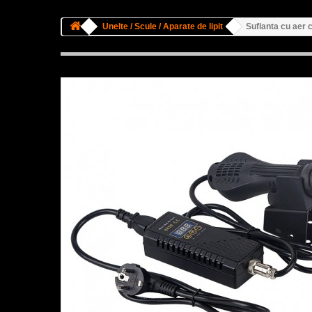
Unelte / Scule / Aparate de lipit
Suflanta cu aer c