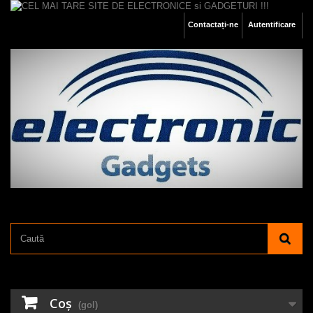
Contactați-ne
Autentificare
Coş
(gol)