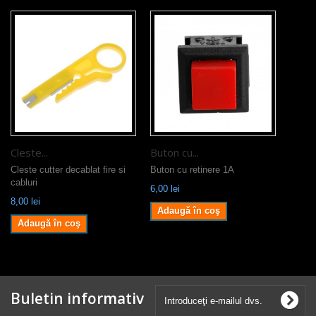
Cleste...
Buton cu...
Cleste cutter decablat fire si
Buton cu retinere 1A
cabluri
6,00 lei
8,00 lei
Adaugă în coş
Adaugă în coş
Buletin informativ