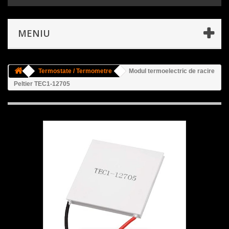
MENIU
Termostate / Termometre
Modul termoelectric de racire
Peltier TEC1-12705