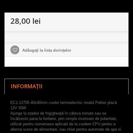
28,00 lei
Adăugaţi la lista dorinţelor
INFORMAȚII
EC1-12705
40x40mm
cooler
termoelectric
modul Peltier
placă
12V
5
0W
Ajunge la stadiul de frig/
gheață
în câteva minute
sau
se
încălzește pana la
fierbere,
prin simpla
inversare de
polaritate
,
utilizat pentru
numeroase
aplicații de la
coolere CPU
pentru a
alterna
surse
de alimentare
,
sau
chiar
pentru
automate de apa si