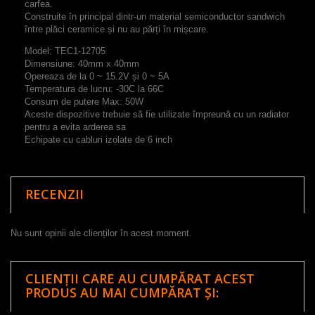
carfea
.
Construite
în principal
dintr-un material
semiconductor
sandwich
între
plăci
ceramice
și
nu au părți
în mișcare.
Model: TEC1-12705
Dimensiune: 40mm x 40mm
Opereaza de la 0 ~ 15.2V și 0 ~ 5
A
Temperatura de lucru: -30C la 66C
Consum de putere Max: 50W
Aceste dispozitive trebuie să fie utilizate împreună cu un radiator
pentru a evita arderea sa
Echipate cu cabluri izolate de 6 inch
RECENZII
Nu sunt opinii ale clienților în acest moment.
CLIENȚII CARE AU CUMPĂRAT ACEST
PRODUS AU MAI CUMPĂRAT ȘI: