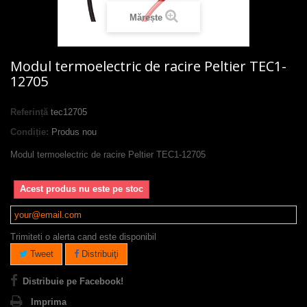
Mărește
Modul termoelectric de racire Peltier TEC1-
12705
Referință
tec12705
Condiție:
Produs nou
Modul termoelectric de racire Peltier TEC1-12705
Acest produs nu este pe stoc
Trimiteti o alerta cand este disponibil
Tweet
Distribuiţi
Distribuie pe Facebook!
Imprima