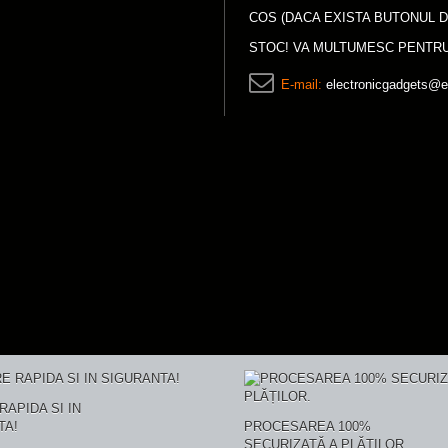
COS (DACA EXISTA BUTONUL D
STOC! VA MULTUMESC PENTRU
E-mail:
electronicgadgets@e
RAPIDA SI IN
TA!
PROCESAREA 100%
SECURIZATĂ A PLĂȚILOR.