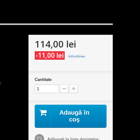
114,00 lei
-11,00 lei
125,00 lei
Cantitate
V
Adaugă în
coş
Adăugaţi la lista dorinţelor