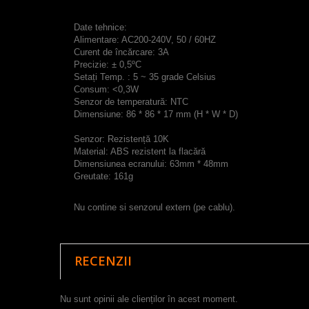
Date tehnice:
Alimentare: AC200-240V, 50 / 60HZ
Curent de încărcare: 3A
Precizie: ± 0,5ºC
Setați Temp. : 5 ~ 35 grade Celsius
Consum: <0,3W
Senzor de temperatură: NTC
Dimensiune: 86 * 86 * 17 mm (H * W * D)
Senzor: Rezistență 10K
Material: ABS rezistent la flacără
Dimensiunea ecranului: 63mm * 48mm
Greutate: 161g
Nu contine si senzorul extern (pe cablu).
RECENZII
Nu sunt opinii ale clienților în acest moment.