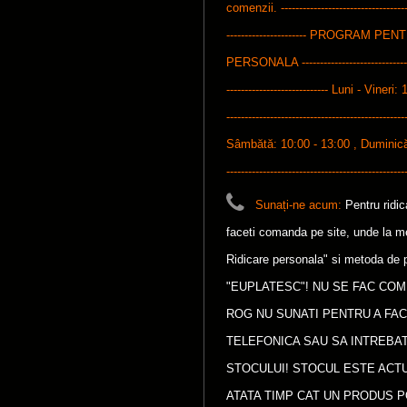
comenzii. ------------------------------------
---------------------- PROGRAM P
PERSONALA ---------------------------------
---------------------------- Luni - Vineri: 
-------------------------------------------------
Sâmbătă: 10:00 - 13:00 , Duminică: 1
-------------------------------------------------
Sunați-ne acum:
Pentru ridi
faceti comanda pe site, unde la met
Ridicare personala" si metoda de p
"EUPLATESC"! NU SE FAC COM
ROG NU SUNATI PENTRU A FA
TELEFONICA SAU SA INTREBAT
STOCULUI! STOCUL ESTE ACTU
ATATA TIMP CAT UN PRODUS P