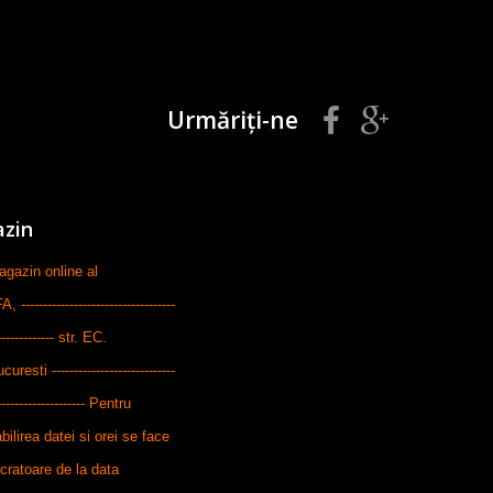
Urmăriți-ne
azin
zin online al
-----------------------------
--------------- str. EC.
ti ----------------------------
---------------------- Pentru
bilirea datei si orei se face
ucratoare de la data