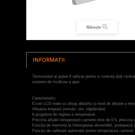
Mărește
INFORMAȚII
Termostatul ar putea fi utilizat pentru a controla atât centr
sisteme de încălzire a apei.
Caracteristici:
Ecran LCD mare cu afișaj albastru și mod de afișare a temp
Afișarea timpului (minute, ore, săptămâni)
6 programe de reglare a temperaturii
Precizia afișării temperaturii camerei este de 0,5, precizia 
Funcția de memorie la întreruperea alimentării, protejează 
Funcția de calibrare automată pentru temperatura camerei