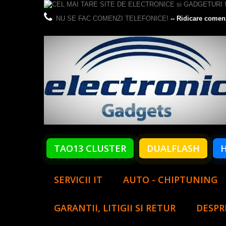
NU SE FAC COMENZI TELEFONICE!
-- Ridicare comen
TAO13 CLUSTER
DUALFLASH
SERVICII IT
AUTO - CHIPTUNING
GARANTII, LITIGII SI RETUR
DESPR