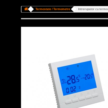
Termostate / Termometre
Intrerupator cu term