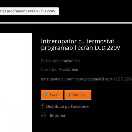
ostat programabil ecran LCD 220V
Intrerupator cu termostat
programabil ecran LCD 220V
Referință
termostatlcd
Condiție:
Produs nou
Intrerupator cu termostat programabil ecran LCD 220
Tweet
Distribuiţi
Distribuie pe Facebook!
Imprima