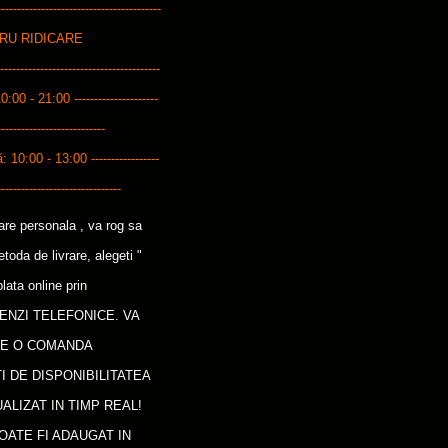
---------------------------------------
ENTRU RIDICARE
------------------------------------
10:00 - 21:00 ---------------------
---------------------------
0:00 - 13:00 -----------------
-------------------------------
care personala , va rog sa
oda de livrare, alegeti "
lata online prin
ENZI TELEFONICE. VA
CE O COMANDA
I DE DISPONIBILITATEA
ALIZAT IN TIMP REAL!
OATE FI ADAUGAT IN