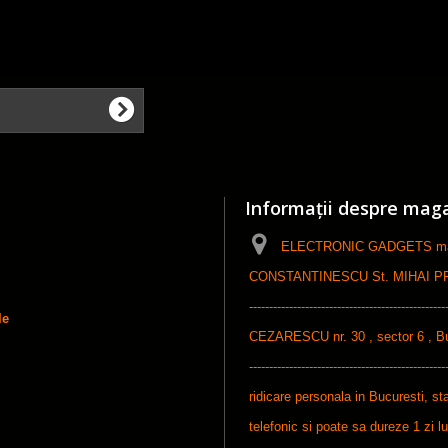
Informații despre mag
ELECTRONIC GADGETS maga
CONSTANTINESCU St. MIHAI PFA, ------
-----------------------------------------------
le
CEZARESCU nr. 30 , sector 6 , Bucures
-----------------------------------------------
ridicare personala in Bucuresti, sta
telefonic si poate sa dureze 1 zi l