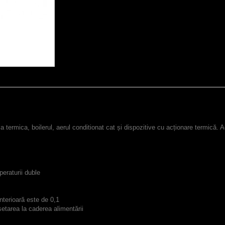
ala termica, boilerul, aerul conditionat cat și dispozitive cu acționare termică.
eraturii duble
interioară este de 0,1
setarea la caderea alimentării