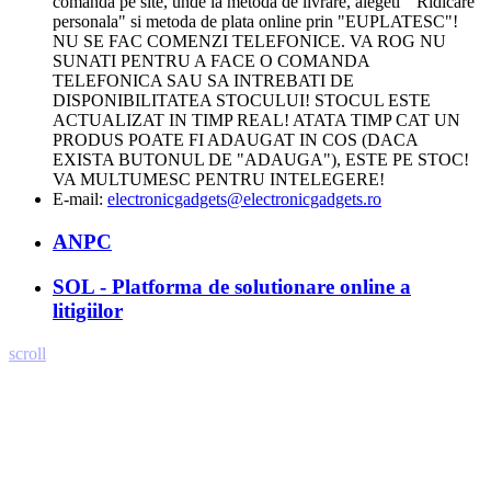
comanda pe site, unde la metoda de livrare, alegeti " Ridicare
personala" si metoda de plata online prin "EUPLATESC"!
NU SE FAC COMENZI TELEFONICE. VA ROG NU
SUNATI PENTRU A FACE O COMANDA
TELEFONICA SAU SA INTREBATI DE
DISPONIBILITATEA STOCULUI! STOCUL ESTE
ACTUALIZAT IN TIMP REAL! ATATA TIMP CAT UN
PRODUS POATE FI ADAUGAT IN COS (DACA
EXISTA BUTONUL DE "ADAUGA"), ESTE PE STOC!
VA MULTUMESC PENTRU INTELEGERE!
E-mail:
electronicgadgets@electronicgadgets.ro
ANPC
SOL - Platforma de solutionare online a
litigiilor
scroll