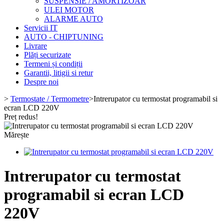
SUSPENSIE / AMORTIZOAR
ULEI MOTOR
ALARME AUTO
Servicii IT
AUTO - CHIPTUNING
Livrare
Plăți securizate
Termeni și condiții
Garantii, litigii si retur
Despre noi
>
Termostate / Termometre
>
Intrerupator cu termostat programabil si
ecran LCD 220V
Preț redus!
Mărește
Intrerupator cu termostat
programabil si ecran LCD
220V