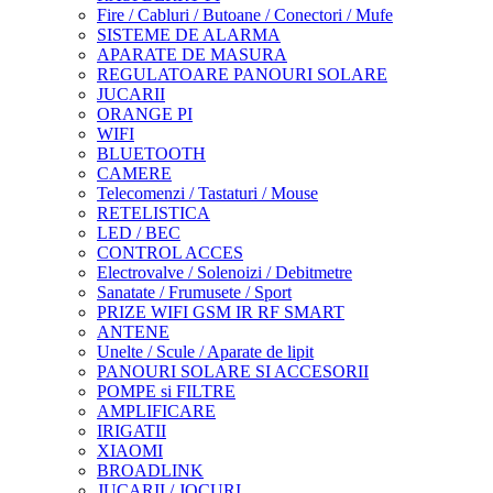
Fire / Cabluri / Butoane / Conectori / Mufe
SISTEME DE ALARMA
APARATE DE MASURA
REGULATOARE PANOURI SOLARE
JUCARII
ORANGE PI
WIFI
BLUETOOTH
CAMERE
Telecomenzi / Tastaturi / Mouse
RETELISTICA
LED / BEC
CONTROL ACCES
Electrovalve / Solenoizi / Debitmetre
Sanatate / Frumusete / Sport
PRIZE WIFI GSM IR RF SMART
ANTENE
Unelte / Scule / Aparate de lipit
PANOURI SOLARE SI ACCESORII
POMPE si FILTRE
AMPLIFICARE
IRIGATII
XIAOMI
BROADLINK
JUCARII / JOCURI