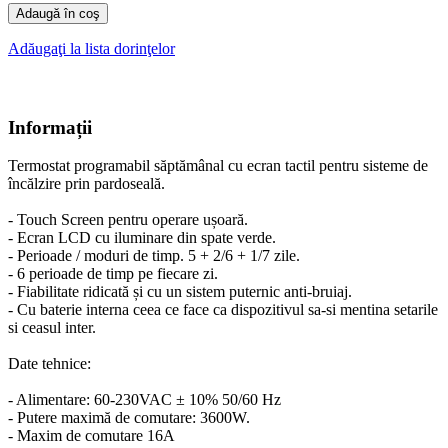
Adaugă în coş
Adăugaţi la lista dorinţelor
Informații
Termostat
programabil
săptămânal
cu
ecran
tactil
pentru
sisteme de
încălzire
prin pardoseală
.
- Touch Screen pentru operare ușoară.
- Ecran LCD cu iluminare din spate verde.
- Perioade / moduri de timp.
5 + 2/6 + 1/7 zile.
- 6 perioade de timp pe fiecare zi.
- Fiabilitate ridicată și cu un sistem puternic anti-bruiaj.
- Cu baterie interna ceea ce face ca dispozitivul sa-si mentina setarile
si ceasul inter.
Date tehnice:
- Alimentare: 60-230VAC ± 10% 50/60 Hz
- Putere maximă de comutare: 3600W.
- Maxim de comutare 16A