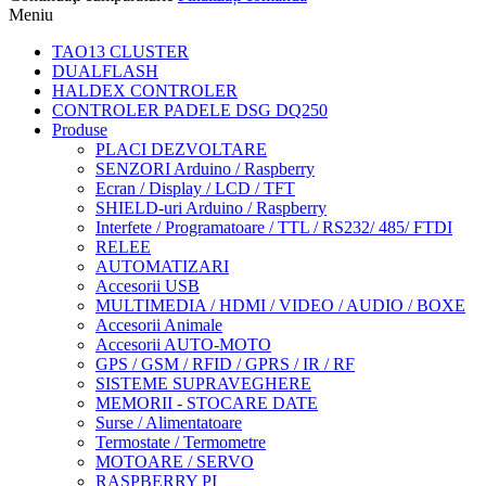
Meniu
TAO13 CLUSTER
DUALFLASH
HALDEX CONTROLER
CONTROLER PADELE DSG DQ250
Produse
PLACI DEZVOLTARE
SENZORI Arduino / Raspberry
Ecran / Display / LCD / TFT
SHIELD-uri Arduino / Raspberry
Interfete / Programatoare / TTL / RS232/ 485/ FTDI
RELEE
AUTOMATIZARI
Accesorii USB
MULTIMEDIA / HDMI / VIDEO / AUDIO / BOXE
Accesorii Animale
Accesorii AUTO-MOTO
GPS / GSM / RFID / GPRS / IR / RF
SISTEME SUPRAVEGHERE
MEMORII - STOCARE DATE
Surse / Alimentatoare
Termostate / Termometre
MOTOARE / SERVO
RASPBERRY PI