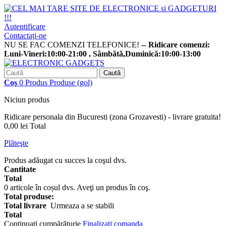
Autentificare
Contactați-ne
NU SE FAC COMENZI TELEFONICE!
-- Ridicare comenzi:
Luni-Vineri:10:00-21:00 , Sâmbătă,Duminică:10:00-13:00
Caută
Coş
0
Produs
Produse
(gol)
Niciun produs
Ridicare personala din Bucuresti (zona Grozavesti) - livrare gratuita!
0,00 lei
Total
Plăteşte
Produs adăugat cu succes la coşul dvs.
Cantitate
Total
0
articole în coșul dvs.
Aveţi un produs în coş.
Total produse:
Total livrare
Urmeaza a se stabili
Total
Continuaţi cumpărăturie
Finalizați comanda