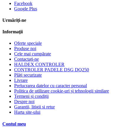
Facebook
Google Plus
Urmăriți-ne
Informaţii
Oferte speciale
Produse noi
Cele mai cumpărate
Contactați-ne
HALDEX CONTROLER
CONTROLER PADELE DSG DQ250
Plăți securizate
Livrare
Prelucrarea datelor cu caracter personal
Politica de utilizare cookie-uri și tehnologii similare
Termeni și condiții
Despre noi
Garantii, litigii si retur
Harta site-ului
Contul meu