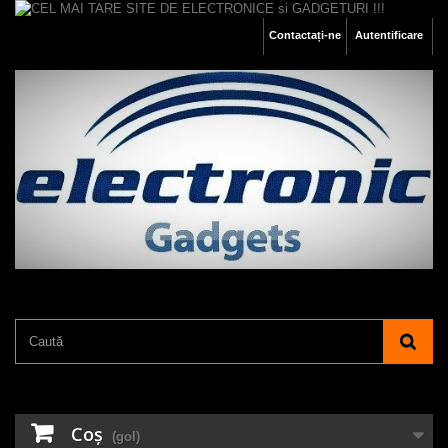
Contactați-ne
Autentificare
Coş
(gol)