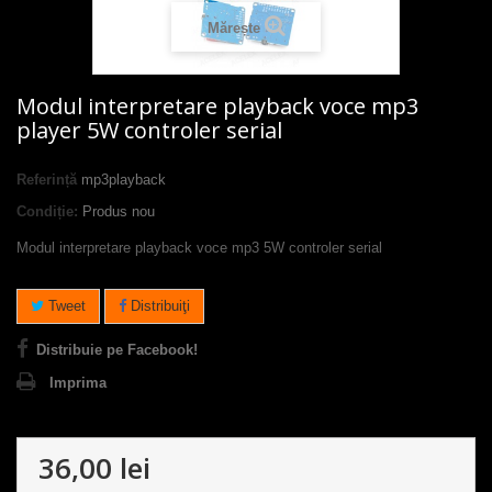
Mărește
Modul interpretare playback voce mp3
player 5W controler serial
Referință
mp3playback
Condiție:
Produs nou
Modul interpretare playback voce mp3 5W controler serial
Tweet
Distribuiţi
Distribuie pe Facebook!
Imprima
36,00 lei