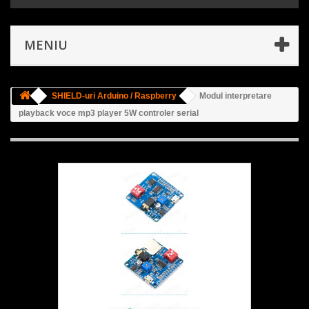
MENIU
SHIELD-uri Arduino / Raspberry
Modul interpretare
playback voce mp3 player 5W controler serial