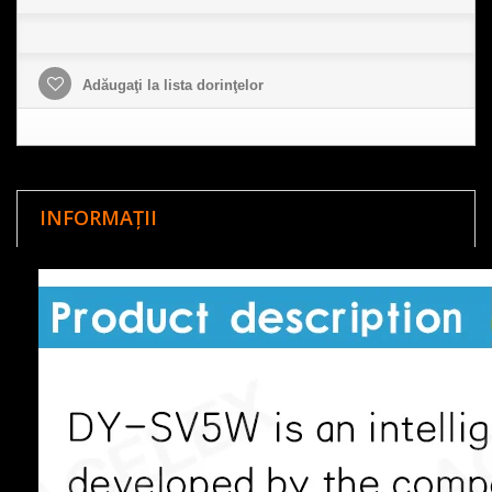
Adăugaţi la lista dorinţelor
INFORMAȚII