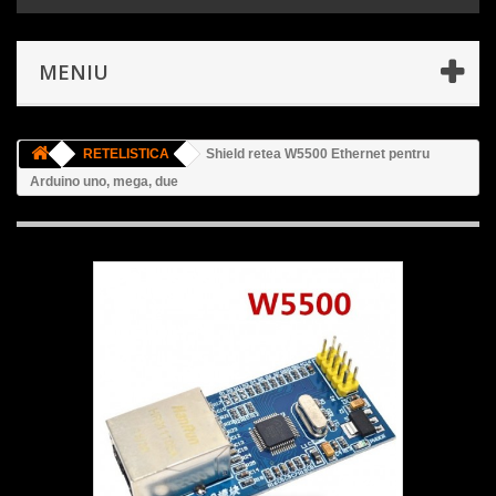
MENIU
RETELISTICA
Shield retea W5500 Ethernet pentru
Arduino uno, mega, due