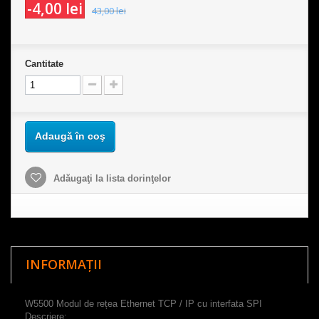
-4,00 lei
43,00 lei
Cantitate
Adaugă în coş
Adăugaţi la lista dorinţelor
INFORMAȚII
W5500 Modul de rețea Ethernet TCP / IP cu interfata SPI
Descriere: