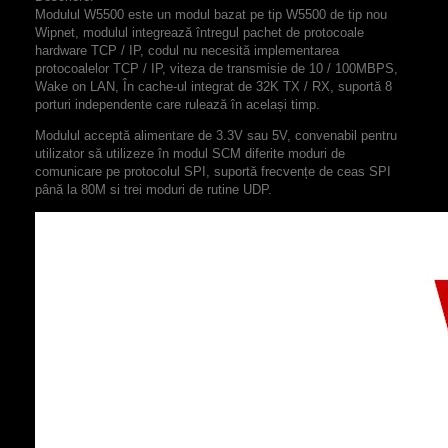
Modulul W5500 este un modul bazat pe tip W5500 de tip nou
Wipnet, modulul integrează întregul pachet de protocoale
hardware TCP / IP, codul nu necesită implementarea
protocoalelor TCP / IP, viteza de transmisie de 10 / 100MBPS,
Wake on LAN, În cache-ul integrat de 32K TX / RX, suportă 8
porturi independente care rulează în același timp.
Modulul acceptă alimentare de 3.3V sau 5V, convenabil pentru
utilizator să utilizeze în modul SCM diferite moduri de
comunicare
pe
protocolul SPI, suportă frecvențe de ceas SPI
până la 80M si trei moduri de rutine UDP.