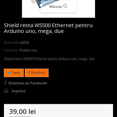
Mărește
Shield retea W5500 Ethernet pentru
Arduino uno, mega, due
Referință
w5500
Condiție:
Produs nou
Shield retea W5500 Ethernet pentru Arduino uno, mega, due
Tweet
Distribuiţi
Distribuie pe Facebook!
Imprima
39,00 lei