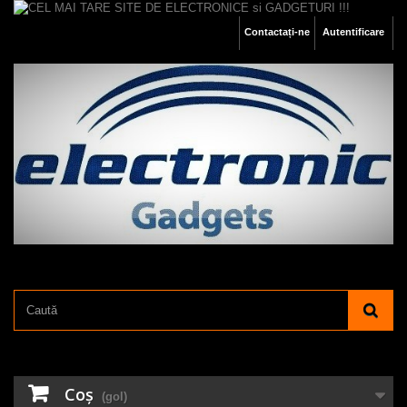
Contactați-ne
Autentificare
Coş
(gol)