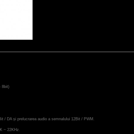
 8bit)
3Bit / DA și prelucrarea audio a semnalului 12Bit / PWM.
 6K ~ 22KHz.