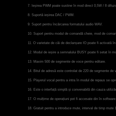
7. Ieșirea PWM poate sustine în mod direct 0,5W / 8 difuzo
8. Suportă ieșirea DAC / PWM.
9. Suport pentru încărcarea formatului audio WAV.
10. Suport pentru modul de comandă cheie, mod de comandă 
11. O varietate de căi de declanșare IO poate fi activată în
12. Modul de ieșire a semnalului BUSY poate fi setat în mo
13. Maxim 500 de segmente de voce pentru editare.
14. Bitul de adresă este controlat de 220 de segmente de v
15. Playerul vocal pentru a intra în modul de repaus se opr
16. Este o interfață simplă și convenabilă din cauza utiliz
17. O mulțime de operațiuni pot fi accesate din în softwar
18. Gratuit pentru a introduce mute, interval de timp mute