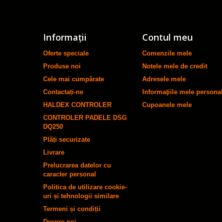
Informaţii
Contul meu
Oferte speciale
Comenzile mele
Produse noi
Notele mele de credit
Cele mai cumpărate
Adresele mele
Contactați-ne
Informaţiile mele persona
HALDEX CONTROLER
Cupoanele mele
CONTROLER PADELE DSG
DQ250
Plăți securizate
Livrare
Prelucrarea datelor cu
caracter personal
Politica de utilizare cookie-
uri și tehnologii similare
Termeni și condiții
Despre noi