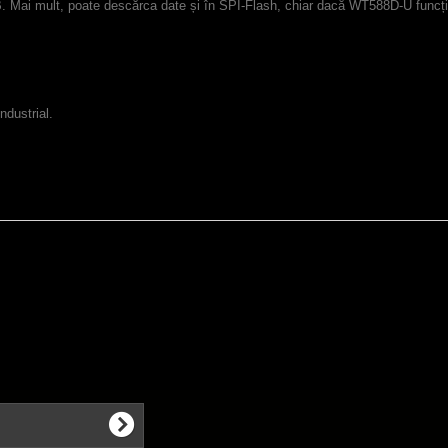
B. Mai mult, poate descărca date și în SPI-Flash, chiar dacă WT588D-U funcț
ndustrial.