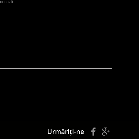
ionează.
Urmăriți-ne