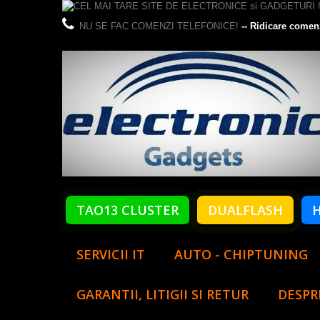
NU SE FAC COMENZI TELEFONICE!
-- Ridicare comen
TAO13 CLUSTER
DUALFLASH
SERVICII IT
AUTO - CHIPTUNING
GARANTII, LITIGII SI RETUR
DESPR