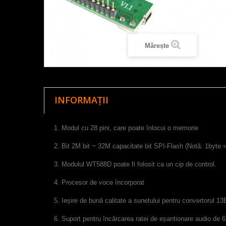
Mărește
INFORMAȚII
1. Modul cu 28 pini, care poate înlocui o memorie
2. Bit 2M bit ~ 32M capacitate bit SPI-Flash (Notă: 1byte =
3. Modulul WT588D poate fi folosit ca un cip de control.
4. Procesor de voce încorporat
5. Ieșire de bună calitate a sunetului pentru convertorul 1
6. Suport pentru încărcarea ratei de eșantionare audio de