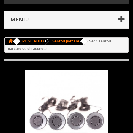
MENIU
PIESE AUTO
Senzori parcare
Set 4 senzori
parcare cu ultrasunete