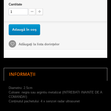
Cantitate
Adaugă în coş
Adăugaţi la lista dorinţelor
INFORMAȚII
Diametru
:
2.5cm
Culoare: negra sau argintiu metalizat (INTREBATI INAINTE DE A
COMANDA!)
Conținutul pachetului: 4 x senzori radar ultrasunet