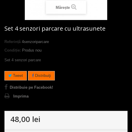
Mărește
Set 4 senzori parcare cu ultrasunete
Referință
4senzoriparcare
Condiție:
Produs nou
Set 4 senzori parcare
Tweet
Distribuiţi
Distribuie pe Facebook!
Imprima
48,00 lei