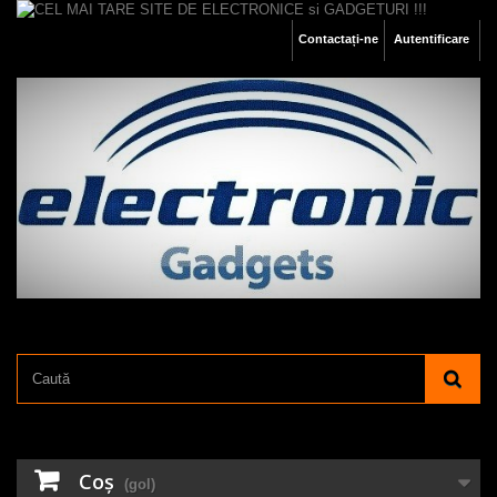
Contactați-ne
Autentificare
Coş
(gol)