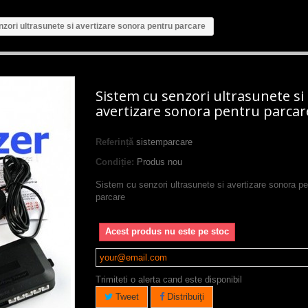
zori ultrasunete si avertizare sonora pentru parcare
Sistem cu senzori ultrasunete si
avertizare sonora pentru parcar
Referință
sistemparcare
Condiție:
Produs nou
Sistem cu senzori ultrasunete si avertizare sonora pe
parcare
Acest produs nu este pe stoc
Trimiteti o alerta cand este disponibil
Tweet
Distribuiţi