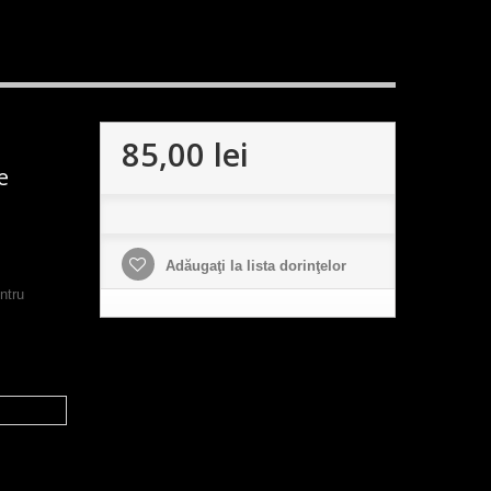
85,00 lei
e
Adăugaţi la lista dorinţelor
ntru