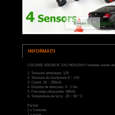
Mărește
INFORMAȚII
CULOARE ARGINTIE SAU NEAGRA!!! Intrebati inainte de dis
1.
T
ensiune alimentare
:
12V
2.
Tensiune de funcționare
9
~
13V
3.
C
urent:
20
~
200mA
4.
Distanța de
detectare
:
0
-
2.0m
5.
Frecvența
ultrasunete
:
40KHz
6.
Temperatura
de lucru:
-30
~
80
°
C
Pachet:
1
x
Controler
1
x
buzer