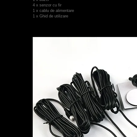
4
x
senzor cu fir
1
x
c
ablu de alimentare
1
x
Ghid de utilizare