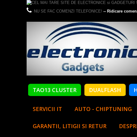
NU SE FAC COMENZI TELEFONICE!
-- Ridicare comen
TAO13 CLUSTER
DUALFLASH
SERVICII IT
AUTO - CHIPTUNING
GARANTII, LITIGII SI RETUR
DESPR