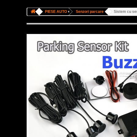
PIESE AUTO
Senzori parcare
Sistem cu sen