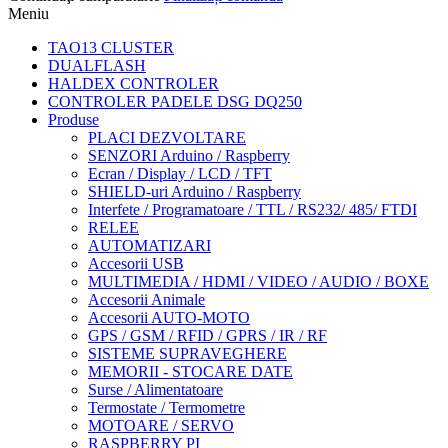
Meniu
TAO13 CLUSTER
DUALFLASH
HALDEX CONTROLER
CONTROLER PADELE DSG DQ250
Produse
PLACI DEZVOLTARE
SENZORI Arduino / Raspberry
Ecran / Display / LCD / TFT
SHIELD-uri Arduino / Raspberry
Interfete / Programatoare / TTL / RS232/ 485/ FTDI
RELEE
AUTOMATIZARI
Accesorii USB
MULTIMEDIA / HDMI / VIDEO / AUDIO / BOXE
Accesorii Animale
Accesorii AUTO-MOTO
GPS / GSM / RFID / GPRS / IR / RF
SISTEME SUPRAVEGHERE
MEMORII - STOCARE DATE
Surse / Alimentatoare
Termostate / Termometre
MOTOARE / SERVO
RASPBERRY PI