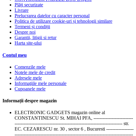
Plăți securizate
Livrare
Prelucrarea datelor cu caracter personal
Politica de utilizare cookie-uri și tehnologii similare
Termeni și condiții
Despre noi
Garantii, litigii si retur
Harta site-ului
Contul meu
Comenzile mele
Notele mele de credit
Adresele mele
Informaţiile mele personale
Cupoanele mele
Informații despre magazin
ELECTRONIC GADGETS magazin online al
CONSTANTINESCU St. MIHAI PFA, --------------------------
----------------------------------------------------------------------- str.
EC. CEZARESCU nr. 30 , sector 6 , Bucuresti ------------------
------------------------------------------------------------------------------