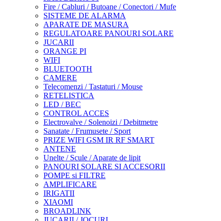
Fire / Cabluri / Butoane / Conectori / Mufe
SISTEME DE ALARMA
APARATE DE MASURA
REGULATOARE PANOURI SOLARE
JUCARII
ORANGE PI
WIFI
BLUETOOTH
CAMERE
Telecomenzi / Tastaturi / Mouse
RETELISTICA
LED / BEC
CONTROL ACCES
Electrovalve / Solenoizi / Debitmetre
Sanatate / Frumusete / Sport
PRIZE WIFI GSM IR RF SMART
ANTENE
Unelte / Scule / Aparate de lipit
PANOURI SOLARE SI ACCESORII
POMPE si FILTRE
AMPLIFICARE
IRIGATII
XIAOMI
BROADLINK
JUCARII / JOCURI