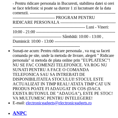
- Pentru ridicare personala in Bucuresti, stabilirea datei si orei
se face telefonic si poate sa dureze 1 zi lucratoare de la data
comenzii. -----------------------------------------------------------------
-------------------------------- PROGRAM PENTRU
RIDICARE PERSONALA ------------------------------------------
------------------------------------------------------- Luni - Vineri:
10:00 - 21:00 ------------------------------------------------------------
------------------------------------- Sâmbătă: 10:00 - 13:00 ,
Duminică: 10:00 - 13:00 ----------------------------------------------
---------------------------------------------------
Sunați-ne acum:
Pentru ridicare personala , va rog sa faceti
comanda pe site, unde la metoda de livrare, alegeti " Ridicare
personala" si metoda de plata online prin "EUPLATESC"!
NU SE FAC COMENZI TELEFONICE. VA ROG NU
SUNATI PENTRU A FACE O COMANDA
TELEFONICA SAU SA INTREBATI DE
DISPONIBILITATEA STOCULUI! STOCUL ESTE
ACTUALIZAT IN TIMP REAL! ATATA TIMP CAT UN
PRODUS POATE FI ADAUGAT IN COS (DACA
EXISTA BUTONUL DE "ADAUGA"), ESTE PE STOC!
VA MULTUMESC PENTRU INTELEGERE!
E-mail:
electronicgadgets@electronicgadgets.ro
ANPC