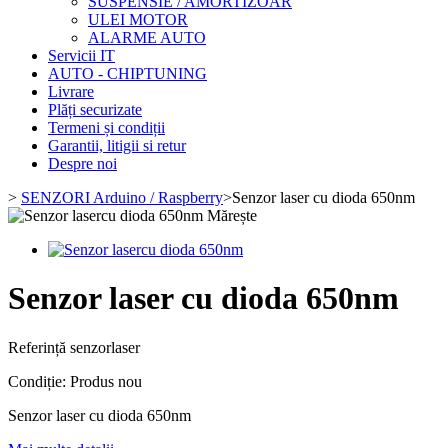
SUSPENSIE / AMORTIZOAR
ULEI MOTOR
ALARME AUTO
Servicii IT
AUTO - CHIPTUNING
Livrare
Plăți securizate
Termeni și condiții
Garantii, litigii si retur
Despre noi
>
SENZORI Arduino / Raspberry
>
Senzor laser cu dioda 650nm
Mărește
Senzor laser cu dioda 650nm
Referință
senzorlaser
Condiție:
Produs nou
Senzor laser cu dioda 650nm