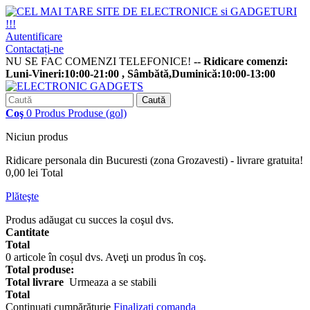
Autentificare
Contactați-ne
NU SE FAC COMENZI TELEFONICE!
-- Ridicare comenzi:
Luni-Vineri:10:00-21:00 , Sâmbătă,Duminică:10:00-13:00
Caută
Coş
0
Produs
Produse
(gol)
Niciun produs
Ridicare personala din Bucuresti (zona Grozavesti) - livrare gratuita!
0,00 lei
Total
Plăteşte
Produs adăugat cu succes la coşul dvs.
Cantitate
Total
0
articole în coșul dvs.
Aveţi un produs în coş.
Total produse:
Total livrare
Urmeaza a se stabili
Total
Continuaţi cumpărăturie
Finalizați comanda