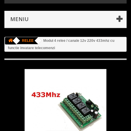
MENIU
RELEE
Modul 4 relee / canale 12v 220v 433mhz cu
functie invatare telecomenzi