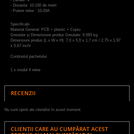
-
Distanta
:
10-10
0
de metri
- Putere relee : 10-20A
Specificații
Material
General:
PCB
+
plastic
+
Cupru
Greutate
și
Dimensiune
produs
Greutate
:
0.093
kg
Dimensiuni
produs
(
L
x
W
x
H
)
:
7,0
x
5,0 x
1,7
cm /
2,75
x
1,97
x
0,67
inchi
Conținutul pachetului
1
x
modul 4 relee
RECENZII
Nu sunt opinii ale clienților în acest moment.
CLIENȚII CARE AU CUMPĂRAT ACEST