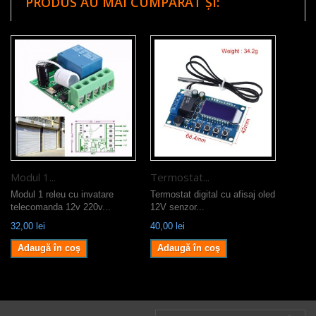
PRODUS AU MAI CUMPĂRAT ȘI:
Modul 1...
Termostat...
Modul 1 releu cu invatare
Termostat digital cu afisaj oled
telecomanda 12v 220v...
12V senzor...
32,00 lei
40,00 lei
Adaugă în coş
Adaugă în coş