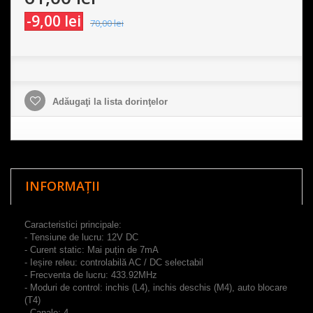
-9,00 lei
70,00 lei
Adăugaţi la lista dorinţelor
INFORMAȚII
Caracteristici principale:
-
Tensiune de lucru
:
12V DC
- Curent
static
:
Mai puțin de
7mA
-
Ieșire releu
:
controlabilă
AC
/
DC
selectabil
-
Frecventa
de lucru
:
433.92MHz
-
Moduri
de control:
inchis
(
L4
)
,
inchis deschis
(
M4
)
, auto
blocare
(
T4
)
-
Canale
:
4