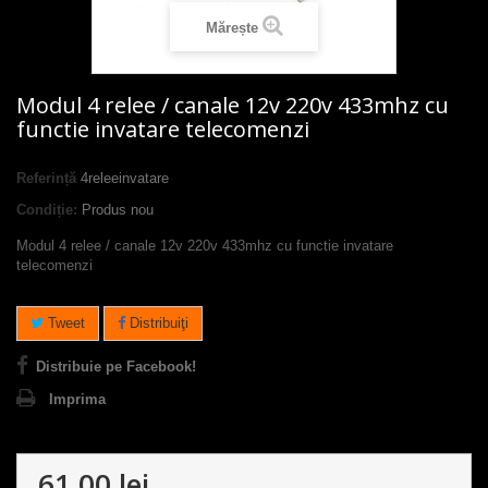
Mărește
Modul 4 relee / canale 12v 220v 433mhz cu
functie invatare telecomenzi
Referință
4releeinvatare
Condiție:
Produs nou
Modul 4 relee / canale 12v 220v 433mhz cu functie invatare
telecomenzi
Tweet
Distribuiţi
Distribuie pe Facebook!
Imprima
61,00 lei