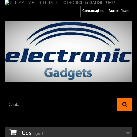
Contactați-ne
Autentificare
Coş
(gol)