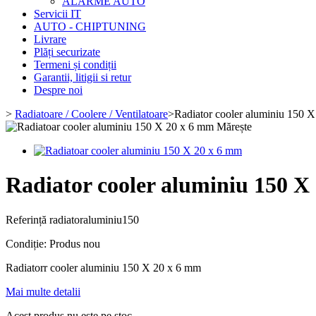
ALARME AUTO
Servicii IT
AUTO - CHIPTUNING
Livrare
Plăți securizate
Termeni și condiții
Garantii, litigii si retur
Despre noi
>
Radiatoare / Coolere / Ventilatoare
>
Radiator cooler aluminiu 150 
Mărește
Radiator cooler aluminiu 150 X
Referință
radiatoraluminiu150
Condiție:
Produs nou
Radiatorr cooler aluminiu 150 X 20 x 6 mm
Mai multe detalii
Acest produs nu este pe stoc