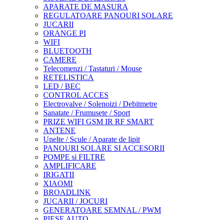
APARATE DE MASURA
REGULATOARE PANOURI SOLARE
JUCARII
ORANGE PI
WIFI
BLUETOOTH
CAMERE
Telecomenzi / Tastaturi / Mouse
RETELISTICA
LED / BEC
CONTROL ACCES
Electrovalve / Solenoizi / Debitmetre
Sanatate / Frumusete / Sport
PRIZE WIFI GSM IR RF SMART
ANTENE
Unelte / Scule / Aparate de lipit
PANOURI SOLARE SI ACCESORII
POMPE si FILTRE
AMPLIFICARE
IRIGATII
XIAOMI
BROADLINK
JUCARII / JOCURI
GENERATOARE SEMNAL / PWM
PIESE AUTO