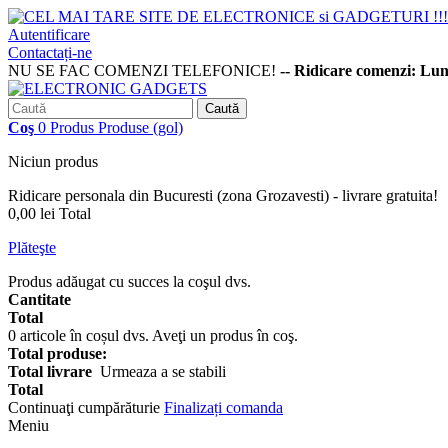
Autentificare
Contactați-ne
NU SE FAC COMENZI TELEFONICE!
-- Ridicare comenzi: Lu
Caută
Coş
0
Produs
Produse
(gol)
Niciun produs
Ridicare personala din Bucuresti (zona Grozavesti) - livrare gratuita!
0,00 lei
Total
Plăteşte
Produs adăugat cu succes la coşul dvs.
Cantitate
Total
0
articole în coșul dvs.
Aveţi un produs în coş.
Total produse:
Total livrare
Urmeaza a se stabili
Total
Continuaţi cumpărăturie
Finalizați comanda
Meniu