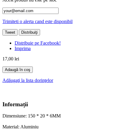
Trimiteti o alerta cand este disponibil
Tweet
Distribuiţi
Distribuie pe Facebook!
Imprima
17,00 lei
Adaugă în coş
Adăugaţi la lista dorinţelor
Informații
Dimensiune
:
150
*
20
*
6MM
Material
:
Aluminiu