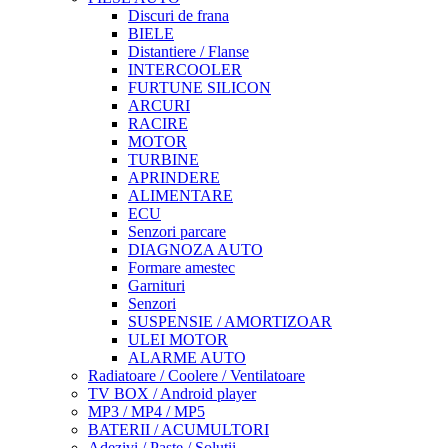
Discuri de frana
BIELE
Distantiere / Flanse
INTERCOOLER
FURTUNE SILICON
ARCURI
RACIRE
MOTOR
TURBINE
APRINDERE
ALIMENTARE
ECU
Senzori parcare
DIAGNOZA AUTO
Formare amestec
Garnituri
Senzori
SUSPENSIE / AMORTIZOAR
ULEI MOTOR
ALARME AUTO
Radiatoare / Coolere / Ventilatoare
TV BOX / Android player
MP3 / MP4 / MP5
BATERII / ACUMULTORI
Adezivi / Paste / Solutii