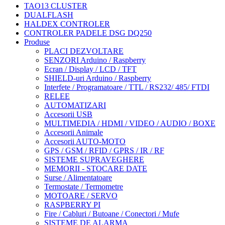
TAO13 CLUSTER
DUALFLASH
HALDEX CONTROLER
CONTROLER PADELE DSG DQ250
Produse
PLACI DEZVOLTARE
SENZORI Arduino / Raspberry
Ecran / Display / LCD / TFT
SHIELD-uri Arduino / Raspberry
Interfete / Programatoare / TTL / RS232/ 485/ FTDI
RELEE
AUTOMATIZARI
Accesorii USB
MULTIMEDIA / HDMI / VIDEO / AUDIO / BOXE
Accesorii Animale
Accesorii AUTO-MOTO
GPS / GSM / RFID / GPRS / IR / RF
SISTEME SUPRAVEGHERE
MEMORII - STOCARE DATE
Surse / Alimentatoare
Termostate / Termometre
MOTOARE / SERVO
RASPBERRY PI
Fire / Cabluri / Butoane / Conectori / Mufe
SISTEME DE ALARMA