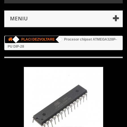
MENIU
PLACI DEZVOLTARE
Procesor chipset ATMEGA328P-
PU DIP-28