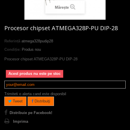
Mărește
Procesor chipset ATMEGA328P-PU DIP-28
Referință
atmega328pudip28
Condiție:
Produs nou
Procesor chipset ATMEGA328P-PU DIP-28
Acest produs nu este pe stoc
Trimiteti o alerta cand este disponibil
Tweet
Distribuiţi
Distribuie pe Facebook!
Imprima