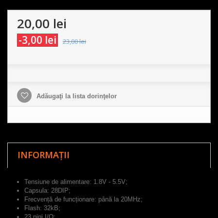
20,00 lei
-3,00 lei
23,00 lei
Adăugaţi la lista dorinţelor
INFORMAȚII
Tensiune de alimentare: 1.8V - 5.5V;
Capsula: 28DIP;
Frecvență de funcționare: până la 20MHz;
Flash: 32kB;
23 pini I/O;