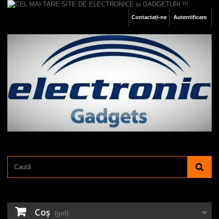
Contactați-ne
Autentificare
Coş
(gol)