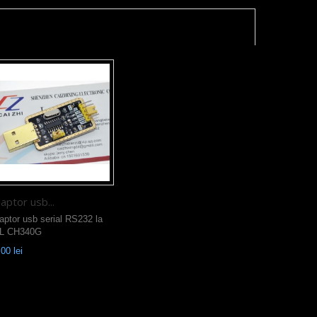
aptor usb...
aptor usb serial RS232 la
L CH340G
00 lei