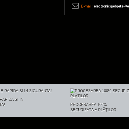
E-mail:
electronicgadgets@e
RAPIDA SI IN
TA!
PROCESAREA 100%
SECURIZATĂ A PLĂȚILOR.