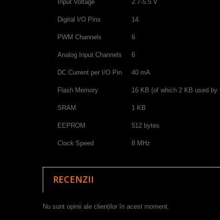
Input Voltage
2.7-5.5 V
Digital I/O Pins
14
PWM Channels
6
Analog Input Channels
6
DC Current per I/O Pin
40 mA
Flash Memory
16 KB (of which 2 KB used by 
SRAM
1 KB
EEPROM
512 bytes
Clock Speed
8 MHz
RECENZII
Nu sunt opinii ale clienților în acest moment.