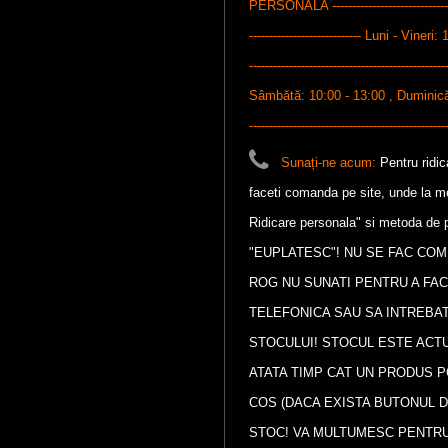
PERSONALA ---------------------------------
---------------------------- Luni - Vineri: 
-------------------------------------------------
Sâmbătă: 10:00 - 13:00 , Duminică: 1
-------------------------------------------------
Sunați-ne acum:
Pentru ridi
faceti comanda pe site, unde la met
Ridicare personala" si metoda de p
"EUPLATESC"! NU SE FAC COM
ROG NU SUNATI PENTRU A FA
TELEFONICA SAU SA INTREBAT
STOCULUI! STOCUL ESTE ACTU
ATATA TIMP CAT UN PRODUS P
COS (DACA EXISTA BUTONUL D
STOC! VA MULTUMESC PENTRU