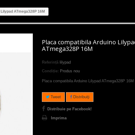
o Lilypad ATmega328P 16M
Placa compatibila Arduino Lilypa
ATmega328P 16M
Referință
lilypad
Condiție:
Produs nou
Placa compatibila Arduino Lilypad ATmega328P 16M
Tweet
Distribuiţi
Distribuie pe Facebook!
Imprima