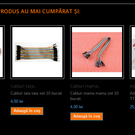
PRODUS AU MAI CUMPĂRAT ȘI:
Cabluri tata...
Cabluri mama...
Ad
Cabluri tata tata set 10 bucati
Cabluri mama mama set 10
Ad
bucati
TT
4,00 lei
4,00 lei
25,
Adaugă în coş
Adaugă în coş