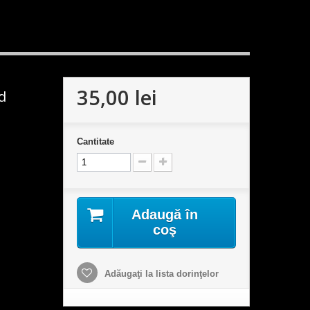
35,00 lei
d
Cantitate
Adaugă în
coş
Adăugaţi la lista dorinţelor