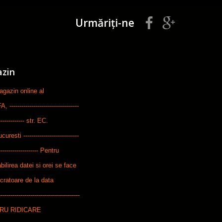
Urmăriți-ne
azin
zin online al
-----------------------------
--------------- str. EC.
ti ----------------------------
---------------------- Pentru
bilirea datei si orei se face
ucratoare de la data
---------------------------------------
ENTRU RIDICARE