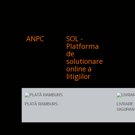
ANPC
SOL -
Platforma
de
solutionare
online a
litigiilor
PLATĂ RAMBURS.
LIVRARE 
SIGURAN