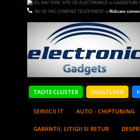
NU SE FAC COMENZI TELEFONICE!
-- Ridicare comen
TAO13 CLUSTER
DUALFLASH
SERVICII IT
AUTO - CHIPTUNING
GARANTII, LITIGII SI RETUR
DESPR