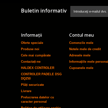
Buletin informativ
Informaţii
Contul meu
Oferte speciale
Comenzile mele
Produse noi
Notele mele de credit
Cele mai cumpărate
Adresele mele
Contactați-ne
Informaţiile mele persona
HALDEX CONTROLER
Cupoanele mele
CONTROLER PADELE DSG
DQ250
Plăți securizate
Livrare
Prelucrarea datelor cu
caracter personal
Politica de utilizare cookie-