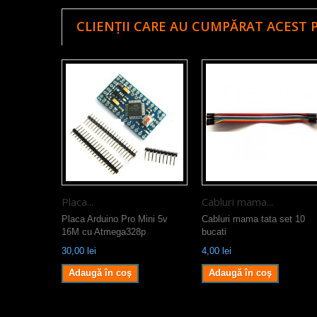
CLIENȚII CARE AU CUMPĂRAT ACEST 
Placa...
Cabluri mama...
Placa Arduino Pro Mini 5v
Cabluri mama tata set 10
16M cu Atmega328p
bucati
30,00 lei
4,00 lei
Adaugă în coş
Adaugă în coş