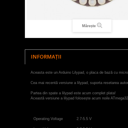
Mărește
INFORMAȚII
Aceasta este
un Arduino L
ilypad
, o
placa de bază
cu micro
Cea mai recentă
versiune a
lilypad
,
suporta
resetarea
auto
Partea din spate
a
lilypad
este
acum
complet plata
!
Această versiune
a
lilypad
folosește
acum
noile
ATmega3
Operating Voltage
2.7-5.5 V