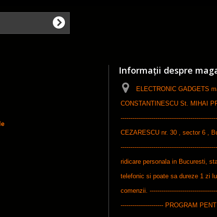
Informații despre mag
ELECTRONIC GADGETS maga
CONSTANTINESCU St. MIHAI PFA, ------
-----------------------------------------------
le
CEZARESCU nr. 30 , sector 6 , Bucures
-----------------------------------------------
ridicare personala in Bucuresti, sta
telefonic si poate sa dureze 1 zi l
comenzii. ------------------------------------
---------------------- PROGRAM P