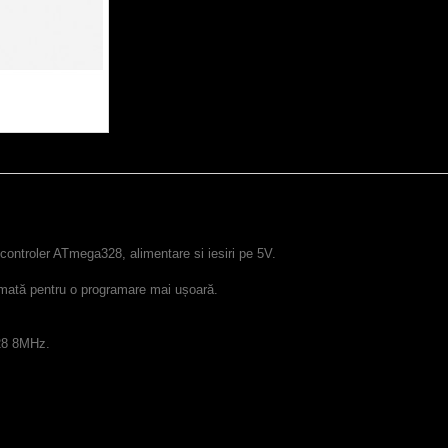
controler
ATmega328
, alimentare si iesiri pe
5V
.
mată
pentru o programare
mai
ușoară
.
28
8
MHz
.