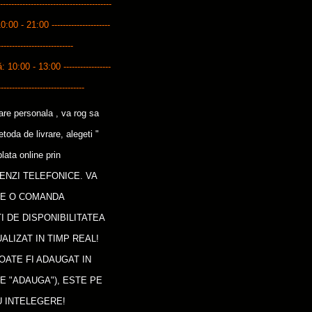
------------------------------------
10:00 - 21:00 ---------------------
---------------------------
0:00 - 13:00 -----------------
-------------------------------
care personala , va rog sa
oda de livrare, alegeti "
lata online prin
ENZI TELEFONICE. VA
CE O COMANDA
I DE DISPONIBILITATEA
ALIZAT IN TIMP REAL!
OATE FI ADAUGAT IN
E "ADAUGA"), ESTE PE
 INTELEGERE!