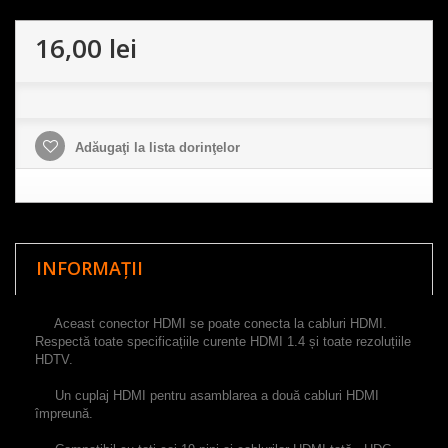
16,00 lei
Adăugaţi la lista dorinţelor
INFORMAȚII
Aceast
conector
HDMI
se poate conecta
la
cabluri
HDMI
.
Respectă
toate
specificațiile
curente
HDMI
1.4
și
toate
rezoluțiile
HDTV
.
Un
cuplaj
HDMI
pentru
asamblarea a două
cabluri
HDMI
împreună
.