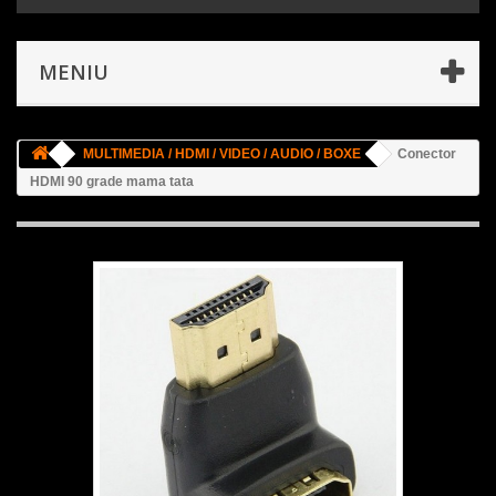
MENIU
MULTIMEDIA / HDMI / VIDEO / AUDIO / BOXE
Conector
HDMI 90 grade mama tata