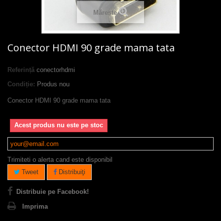
Mărește
Conector HDMI 90 grade mama tata
Referință
conectorhdmi
Condiție:
Produs nou
Conector HDMI 90 grade mama tata
Acest produs nu este pe stoc
Trimiteti o alerta cand este disponibil
Tweet
Distribuiţi
Distribuie pe Facebook!
Imprima