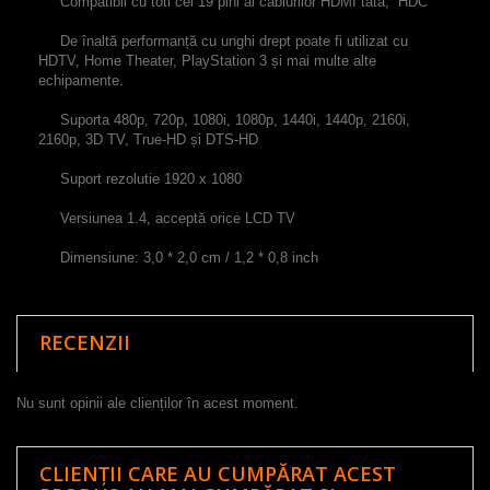
Compatibil cu
toti cei
19
pini ai
c
ablurilor
HDMI tată
,
HDC
De
înaltă performanță
cu
unghi drept
poate
fi utilizat
cu
HDTV
,
Home Theater
,
PlayStation 3 și
mai mult
e alte
echipamente.
Suporta
480p
,
720p
, 1080i
,
1080p
,
1440i
,
1440p
,
2160i
,
2160p
,
3D
TV
,
True-
HD
și
DTS
-
HD
Suport
rezolutie
1920 x 1080
Versiunea
1.4
,
acceptă orice
LCD
TV
Dimensiune
:
3,0
*
2,0
cm
/
1,2
*
0,8
inch
RECENZII
Nu sunt opinii ale clienților în acest moment.
CLIENȚII CARE AU CUMPĂRAT ACEST