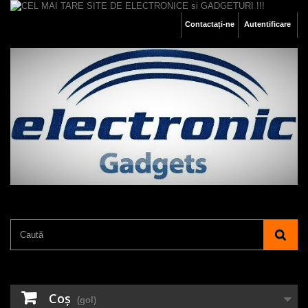
Contactați-ne
Autentificare
Coş
(gol)