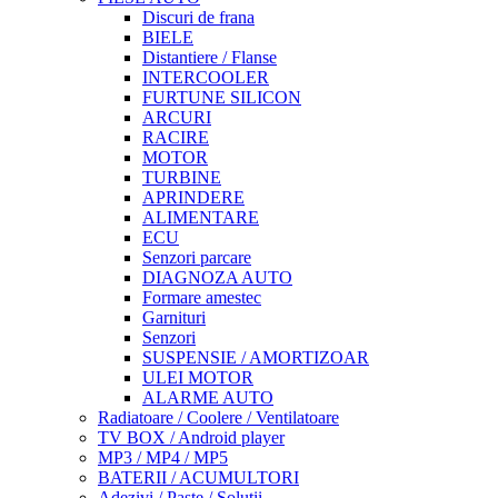
Discuri de frana
BIELE
Distantiere / Flanse
INTERCOOLER
FURTUNE SILICON
ARCURI
RACIRE
MOTOR
TURBINE
APRINDERE
ALIMENTARE
ECU
Senzori parcare
DIAGNOZA AUTO
Formare amestec
Garnituri
Senzori
SUSPENSIE / AMORTIZOAR
ULEI MOTOR
ALARME AUTO
Radiatoare / Coolere / Ventilatoare
TV BOX / Android player
MP3 / MP4 / MP5
BATERII / ACUMULTORI
Adezivi / Paste / Solutii