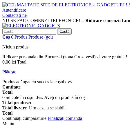
Autentificare
Contactați-ne
NU SE FAC COMENZI TELEFONICE!
-- Ridicare comenzi: Lu
Caută
Coş
0
Produs
Produse
(gol)
Niciun produs
Ridicare personala din Bucuresti (zona Grozavesti) - livrare gratuita!
0,00 lei
Total
Plăteşte
Produs adăugat cu succes la coşul dvs.
Cantitate
Total
0
articole în coșul dvs.
Aveţi un produs în coş.
Total produse:
Total livrare
Urmeaza a se stabili
Total
Continuaţi cumpărăturie
Finalizați comanda
Meniu