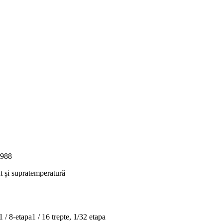
4988
t și supratemperatură
a1 / 8-etapa1 / 16 trepte, 1/32 etapa