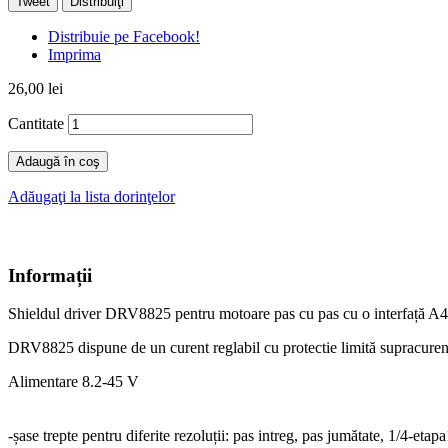
Tweet
Distribuiţi
Distribuie pe Facebook!
Imprima
26,00 lei
Cantitate
Adaugă în coş
Adăugaţi la lista dorinţelor
Informații
Shieldul driver DRV8825 pentru motoare pas cu pas cu
o interfață A
DRV8825 dispune de un curent reglabil cu protectie limită supracuren
Alimentare 8.2-45 V
-șase trepte pentru diferite rezoluții: pas intreg, pas jumătate, 1/4-etap