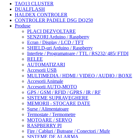
TAO13 CLUSTER
DUALFLASH
HALDEX CONTROLER
CONTROLER PADELE DSG DQ250
Produse
PLACI DEZVOLTARE
SENZORI Arduino / Raspberry
Ecran / Display / LCD / TFT
SHIELD-uri Arduino / Raspberry
Interfete / Programatoare / TTL / RS232/ 485/ FTDI
RELEE
AUTOMATIZARI
Accesorii USB
MULTIMEDIA / HDMI / VIDEO / AUDIO / BOXE
Accesorii Animale
Accesorii AUTO-MOTO
GPS / GSM / RFID / GPRS / IR / RF
SISTEME SUPRAVEGHERE
MEMORII - STOCARE DATE
Surse / Alimentatoare
Termostate / Termometre
MOTOARE / SERVO
RASPBERRY PI
Fire / Cabluri / Butoane / Conectori / Mufe
SISTEME DE ALARMA