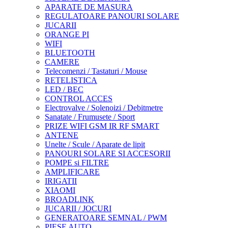
APARATE DE MASURA
REGULATOARE PANOURI SOLARE
JUCARII
ORANGE PI
WIFI
BLUETOOTH
CAMERE
Telecomenzi / Tastaturi / Mouse
RETELISTICA
LED / BEC
CONTROL ACCES
Electrovalve / Solenoizi / Debitmetre
Sanatate / Frumusete / Sport
PRIZE WIFI GSM IR RF SMART
ANTENE
Unelte / Scule / Aparate de lipit
PANOURI SOLARE SI ACCESORII
POMPE si FILTRE
AMPLIFICARE
IRIGATII
XIAOMI
BROADLINK
JUCARII / JOCURI
GENERATOARE SEMNAL / PWM
PIESE AUTO