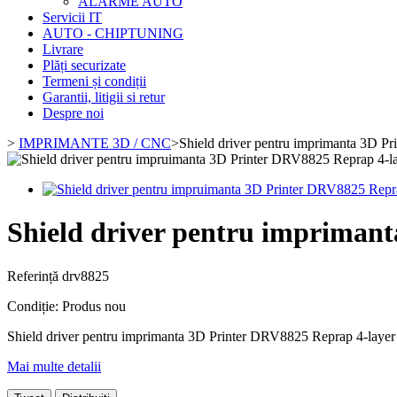
ALARME AUTO
Servicii IT
AUTO - CHIPTUNING
Livrare
Plăți securizate
Termeni și condiții
Garantii, litigii si retur
Despre noi
>
IMPRIMANTE 3D / CNC
>
Shield driver pentru imprimanta 3D 
Shield driver pentru imprima
Referință
drv8825
Condiție:
Produs nou
Shield driver pentru imprimanta 3D Printer DRV8825 Reprap 4-la
Mai multe detalii