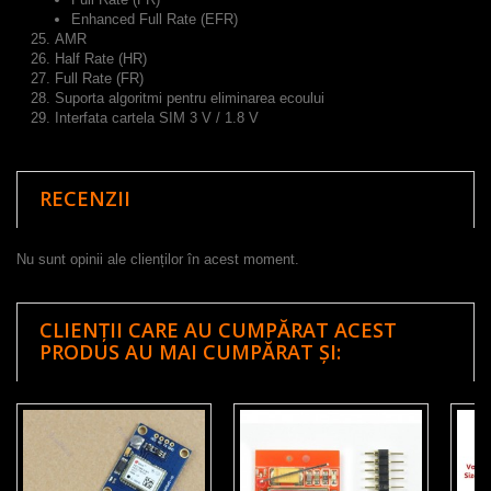
Enhanced Full Rate (EFR)
AMR
Half Rate (HR)
Full Rate (FR)
Suporta algoritmi pentru eliminarea ecoului
Interfata cartela SIM 3 V / 1.8 V
RECENZII
Nu sunt opinii ale clienților în acest moment.
CLIENȚII CARE AU CUMPĂRAT ACEST
PRODUS AU MAI CUMPĂRAT ȘI: