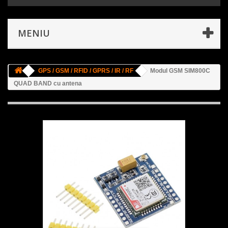
MENIU
GPS / GSM / RFID / GPRS / IR / RF
Modul GSM SIM800C
QUAD BAND cu antena