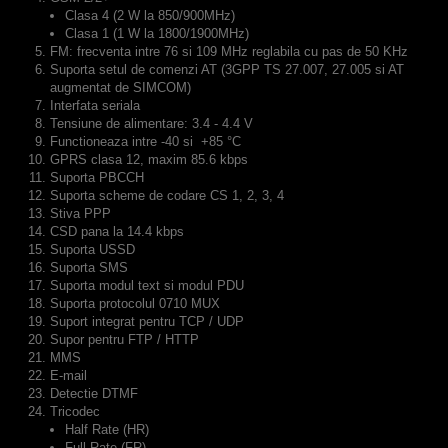
Clasa 4 (2 W la 850/900MHz)
Clasa 1 (1 W la 1800/1900MHz)
FM: frecventa intre 76 si 109 MHz reglabila cu pas de 50 KHz
Suporta setul de comenzi AT (3GPP TS 27.007, 27.005 si AT
augmentat de SIMCOM)
Interfata seriala
Tensiune de alimentare: 3.4 - 4.4 V
Functioneaza intre -40 si +85 °C
GPRS clasa 12, maxim 85.6 kbps
Suporta PBCCH
Suporta scheme de codare CS 1, 2, 3, 4
Stiva PPP
CSD pana la 14.4 kbps
Suporta USSD
Suporta SMS
Suporta modul text si modul PDU
Suporta protocolul 0710 MUX
Suport integrat pentru TCP / UDP
Supor pentru FTP / HTTP
MMS
E-mail
Detectie DTMF
Tricodec
Half Rate (HR)
Full Rate (FR)