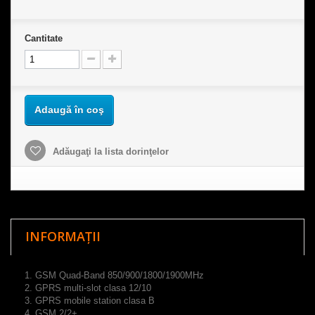
Cantitate
Adaugă în coş
Adăugaţi la lista dorinţelor
INFORMAȚII
GSM Quad-Band 850/900/1800/1900MHz
GPRS multi-slot clasa 12/10
GPRS mobile station clasa B
GSM 2/2+