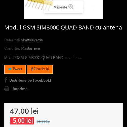
Mărește
Modul GSM SIM800C QUAD BAND cu antena
Referință
sim800lverde
Condiție:
Produs nou
Modul GSM SIM800C QUAD BAND cu antena
Tweet
Distribuiţi
Distribuie pe Facebook!
Imprima
47,00 lei
-5,00 lei
52,00 lei