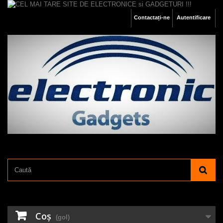
Contactați-ne
Autentificare
Coş
(gol)