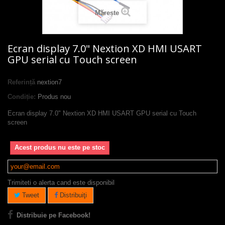
Mărește
Ecran display 7.0" Nextion XD HMI USART
GPU serial cu Touch screen
Referință
nextion7
Condiție:
Produs nou
Ecran display 7.0" Nextion XD HMI USART GPU serial cu Touch
screen
Acest produs nu este pe stoc
Trimiteti o alerta cand este disponibil
Tweet
Distribuiţi
Distribuie pe Facebook!