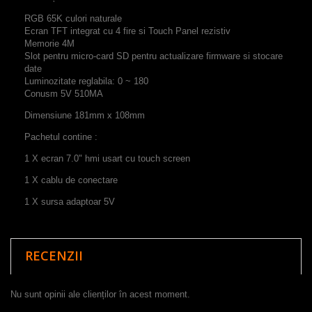
RGB
65K
culori naturale
Ecran TFT
integrat cu
4 fire si
Touch Panel
rezistiv
Memorie
4M
Slot pentru
micro-card
SD pentru
actualizare firmware
si stocare
date
Luminozitate
reglabila
:
0
~
180
C
onusm
5V 510MA
Dimensiune 181mm x 108mm
Pachetul contine :
1 X ecran 7.0" hmi usart cu touch screen
1 X cablu de conectare
1 X sursa adaptoar 5V
RECENZII
Nu sunt opinii ale clienților în acest moment.