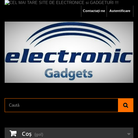
Contactați-ne
Autentificare
Coş
(gol)