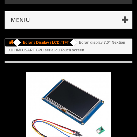
MENIU
Ecran / Display / LCD / TFT
Ecran display 7.0" Nextion
XD HMI USART GPU serial cu Touch screen