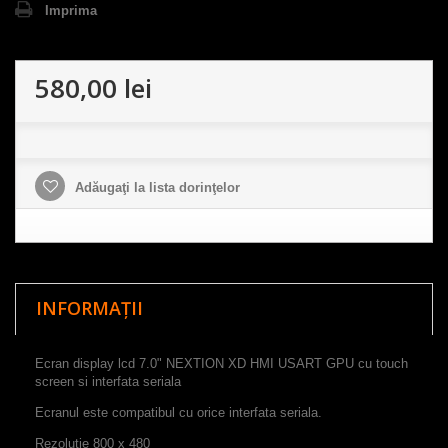
Imprima
580,00 lei
Adăugaţi la lista dorinţelor
INFORMAȚII
Ecran display lcd 7.0" NEXTION XD HMI USART GPU cu touch
screen si interfata seriala
Ecranul este compatibul cu orice interfata seriala.
Rezoluție
800
x
480