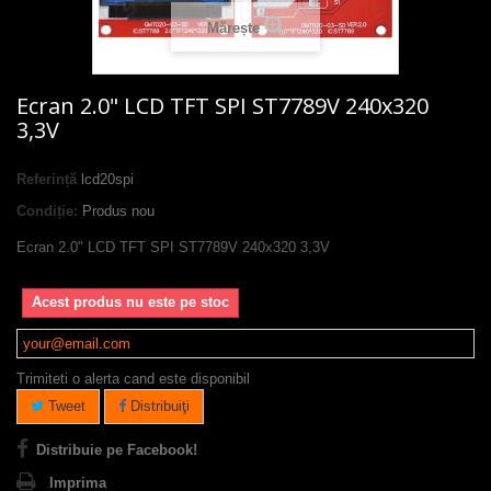
Mărește
Ecran 2.0" LCD TFT SPI ST7789V 240x320
3,3V
Referință
lcd20spi
Condiție:
Produs nou
Ecran 2.0" LCD TFT SPI ST7789V 240x320 3,3V
Acest produs nu este pe stoc
Trimiteti o alerta cand este disponibil
Tweet
Distribuiţi
Distribuie pe Facebook!
Imprima