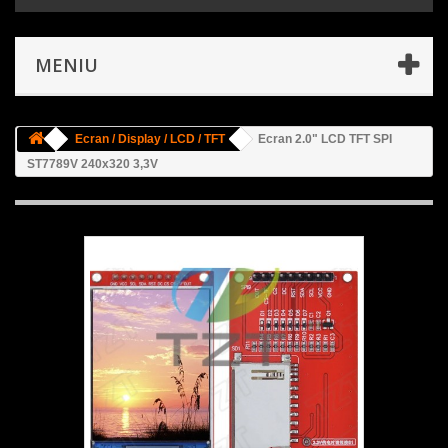
MENIU
Ecran / Display / LCD / TFT
Ecran 2.0" LCD TFT SPI
ST7789V 240x320 3,3V