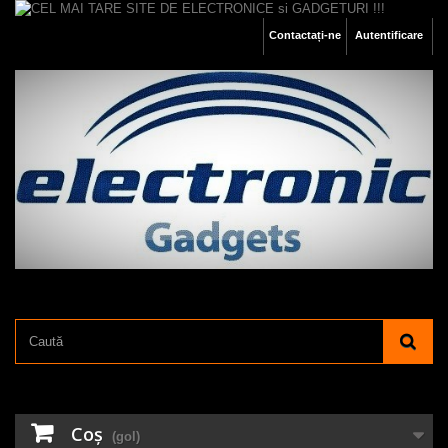
Contactați-ne
Autentificare
Coş
(gol)