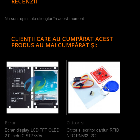
RECENZII
Nu sunt opinii ale clienților în acest moment.
CLIENȚII CARE AU CUMPĂRAT ACEST
PRODUS AU MAI CUMPĂRAT ȘI:
Ecran...
Cititor si...
Ecran display LCD TFT OLED
Cititor si scriitor carduri RFID
2.0 inch IC ST7789V...
NFC PN532 I2C...