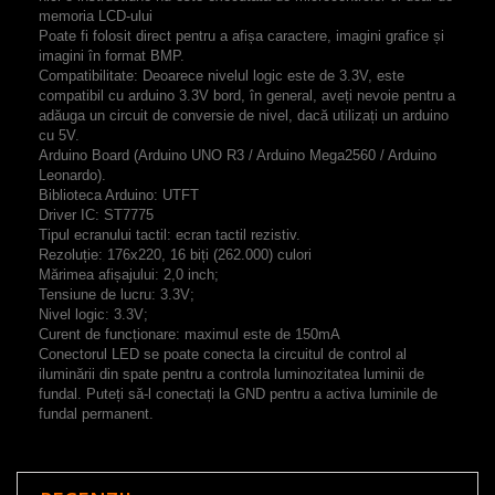
memoria LCD-ului
Poate fi folosit direct pentru a afișa caractere, imagini grafice și
imagini în format BMP.
Compatibilitate: Deoarece nivelul logic este de 3.3V, este
compatibil cu arduino 3.3V bord, în general, aveți nevoie pentru a
adăuga un circuit de conversie de nivel, dacă utilizați un arduino
cu 5V.
Arduino Board (Arduino UNO R3 / Arduino Mega2560 / Arduino
Leonardo).
Biblioteca Arduino: UTFT
Driver IC: ST7775
Tipul ecranului tactil: ecran tactil rezistiv.
Rezoluție: 176x220, 16 biți (262.000) culori
Mărimea afișajului: 2,0 inch;
Tensiune de lucru: 3.3V;
Nivel logic: 3.3V;
Curent de funcționare: maximul este de 150mA
Conectorul LED se poate conecta la circuitul de control al
iluminării din spate pentru a controla luminozitatea luminii de
fundal.
Puteți să-l conectați la GND pentru a activa luminile de
fundal permanent.