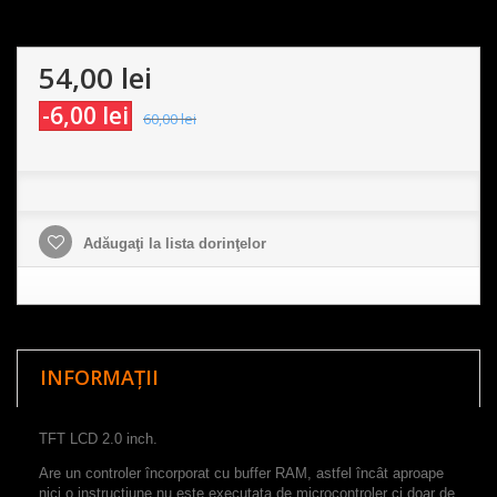
54,00 lei
-6,00 lei
60,00 lei
Adăugaţi la lista dorinţelor
INFORMAȚII
TFT LCD 2.0 inch.
Are un controler încorporat cu buffer RAM, astfel încât aproape
nici o instructiune nu este executata de microcontroler ci doar de