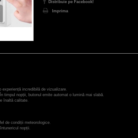
Distribuie pe Facebook!
Imprima
o experiență incredibilă de vizualizare.
 În timpul nopții, butonul emite automat o lumină mai slabă.
 înaltă calitate.
fel de condiții meteorologice.
întunericul nopții.