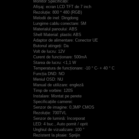
Monitor Specificații:
Afișaj: ecran LCD TFT de 7 inch
Rezoluție: 800 * 480 (RGB)
Melodii de inel: Dingdong
Lungime cablu conectare: 5M
Materialul panoului: ABS
Shell Material: plastic ABS
Adaptor de alimentare: Conector UE
Butonul atingeți: Da
Volt de lucru: 12V
Curent de funcționare: 500mA
Starea de lucru: <1,1 W
Temperatura de funcționare: -10 ° C- + 40 ° C
Funcția DND: NO
Meniul OSD: NU
Manual de utilizare: engleză
Timp de vorbire: 120S
Instalare: Montat pe perete
Specificațiile camerei:
Senzor de imagine: 0,3MP CMOS
Rezoluție: 700TVL
Senzor de lumină: încorporat
LED: 4 buc., Auto pornit / oprit
Unghiul de vizualizare: 100 °
Rezistent la ploaie: Sprijin