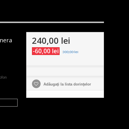
240,00 lei
amera
-60,00 lei
300,00 lei
ofon
Adăugaţi la lista dorinţelor