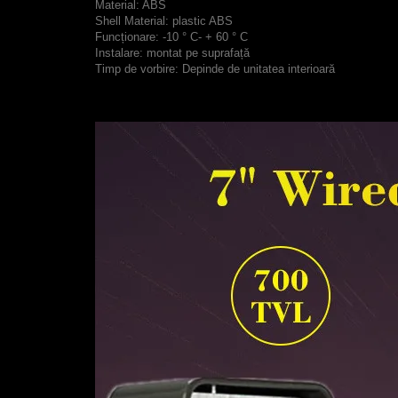
Material: ABS
Shell Material: plastic ABS
Funcționare: -10 ° C- + 60 ° C
Instalare: montat pe suprafață
Timp de vorbire: Depinde de unitatea interioară
note: cable is 5m in default