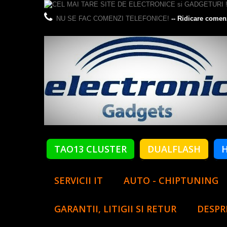
NU SE FAC COMENZI TELEFONICE!
-- Ridicare comen
TAO13 CLUSTER
DUALFLASH
SERVICII IT
AUTO - CHIPTUNING
GARANTII, LITIGII SI RETUR
DESPR