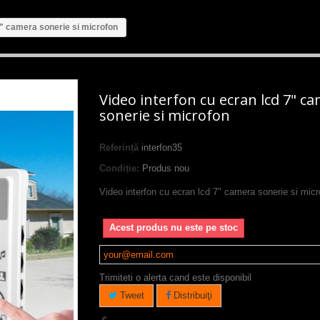
7" camera sonerie si microfon
Video interfon cu ecran lcd 7" c
sonerie si microfon
Referință
interfon35
Condiție:
Produs nou
Video interfon cu ecran lcd 7" camera sonerie si micr
Acest produs nu este pe stoc
Trimiteti o alerta cand este disponibil
Tweet
Distribuiţi