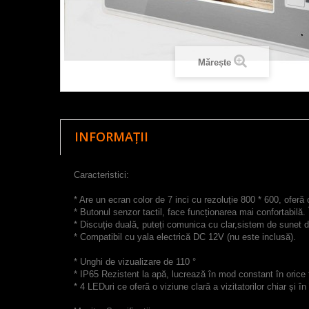
Mărește
INFORMAȚII
Caracteristici:
* Are un ecran color de 7 inci cu rezoluție 800 * 600, oferă 
* Butonul senzor tactil, face funcționarea mai confortabilă.
* Discuție duală, puteți comunica cu clar,sistem de sunet de
* Compatibil cu yala electrică DC 12V (nu este inclusă).
* Unghi de vizualizare de 110 °
* IP65 Rezistent la apă, lucrează în mod constant în orice 
* 4 LEDuri ce oferă o viziune clară a vizitatorilor chiar și în 