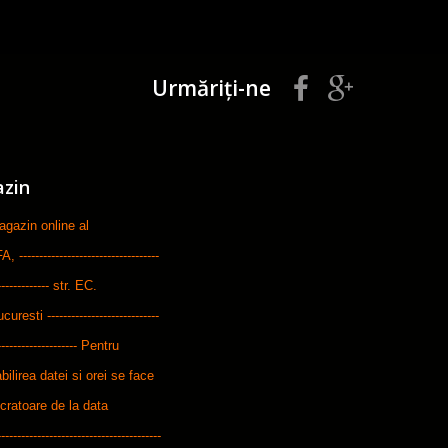
Urmăriți-ne
azin
zin online al
-----------------------------
--------------- str. EC.
ti ----------------------------
---------------------- Pentru
bilirea datei si orei se face
ucratoare de la data
---------------------------------------