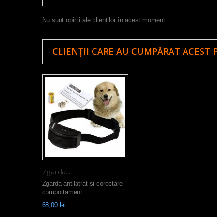
Nu sunt opinii ale clienților în acest moment.
CLIENȚII CARE AU CUMPĂRAT ACEST 
Zgarda...
Zgarda antilatrat si corectare
comportament...
68,00 lei