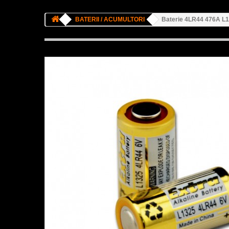
BATERII / ACUMULTORI
Baterie 4LR44 476A L1