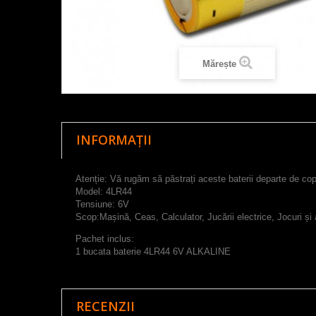
Mărește
INFORMAȚII
Atenție: Vă rugăm să păstrați aceste baterii departe de copi
Model: 4LR44
Tensiune: 6V
Scop:
Mașină, Ceas, Calculator, Jucării electrice, Jocuri și 
Pachet inclus:
1 bucata baterie 4LR44 6V ALKALINE
RECENZII