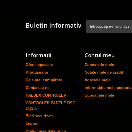
Buletin informativ
Informaţii
Contul meu
Oferte speciale
Comenzile mele
Produse noi
Notele mele de credit
Cele mai cumpărate
Adresele mele
Contactați-ne
Informaţiile mele persona
HALDEX CONTROLER
Cupoanele mele
CONTROLER PADELE DSG
DQ250
Plăți securizate
Livrare
Prelucrarea datelor cu