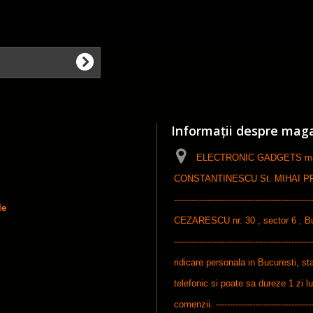
Informații despre mag
ELECTRONIC GADGETS maga
CONSTANTINESCU St. MIHAI PFA, ------
-----------------------------------------------
le
CEZARESCU nr. 30 , sector 6 , Bucures
-----------------------------------------------
ridicare personala in Bucuresti, sta
telefonic si poate sa dureze 1 zi l
comenzii. ------------------------------------