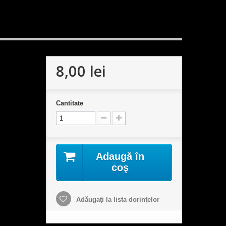
8,00 lei
Cantitate
Adaugă în
coş
Adăugaţi la lista dorinţelor