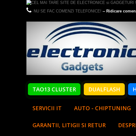
NU SE FAC COMENZI TELEFONICE!
-- Ridicare comen
TAO13 CLUSTER
DUALFLASH
SERVICII IT
AUTO - CHIPTUNING
GARANTII, LITIGII SI RETUR
DESPR