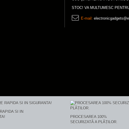
STOC! VA MULTUMESC PENTRU
E-mail:
electronicgadgets@e
RAPIDA SI IN
TA!
PROCESAREA 100%
SECURIZATĂ A PLĂȚILOR.