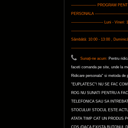
---------------------- PROGRAM P
PERSONALA ---------------------------------
---------------------------- Luni - Vineri: 
-------------------------------------------------
Sâmbătă: 10:00 - 13:00 , Duminică: 1
-------------------------------------------------
Sunați-ne acum:
Pentru ridi
faceti comanda pe site, unde la met
Ridicare personala" si metoda de p
"EUPLATESC"! NU SE FAC COM
ROG NU SUNATI PENTRU A FA
TELEFONICA SAU SA INTREBAT
STOCULUI! STOCUL ESTE ACTU
ATATA TIMP CAT UN PRODUS P
COS (DACA EXISTA BUTONUL D