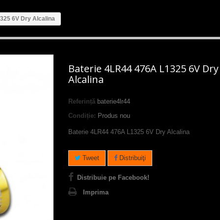
325 6V Dry Alcalina
Baterie 4LR44 476A L1325 6V Dry
Alcalina
Referință
baterie4lr44
Condiție:
Produs nou
Baterie 4LR44 476A L1325 6V Dry Alcalina
Tweet
Distribuiţi
Distribuie pe Facebook!
Imprima