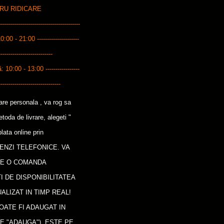
ENTRU RIDICARE
------------------------------------
10:00 - 21:00 ---------------------
---------------------------
0:00 - 13:00 -----------------
-------------------------------
care personala , va rog sa
oda de livrare, alegeti "
lata online prin
ENZI TELEFONICE. VA
CE O COMANDA
I DE DISPONIBILITATEA
ALIZAT IN TIMP REAL!
OATE FI ADAUGAT IN
E "ADAUGA"), ESTE PE