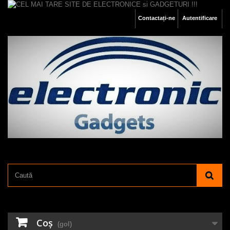
Contactați-ne
Autentificare
Coş
(gol)