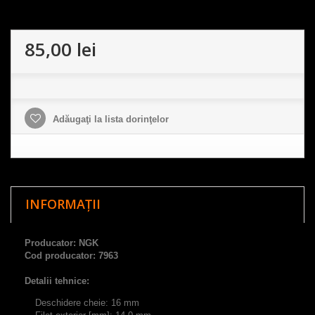
85,00 lei
Adăugaţi la lista dorinţelor
INFORMAȚII
Producator: NGK
Cod producator: 7963
Detalii tehnice:
Deschidere cheie: 16 mm