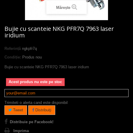
Mărește
Bujie cu scanteie NKG PFR7Q 7963 laser
iridium
Referință
ngkpfr7q
Condiție:
Produs nou
Bujie cu scanteie NKG PFR7Q 7963 laser iridium
Acest produs nu este pe stoc
Trimiteti o alerta cand este disponibil
Tweet
Distribuiţi
Distribuie pe Facebook!
Imprima