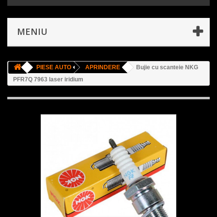
MENIU
PIESE AUTO
APRINDERE
Bujie cu scanteie NKG
PFR7Q 7963 laser iridium