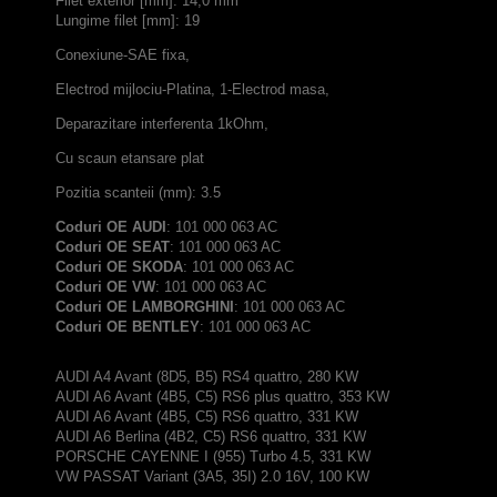
Filet exterior [mm]: 14,0 mm
Lungime filet [mm]: 19
Conexiune-SAE fixa,
Electrod mijlociu-Platina, 1-Electrod masa,
Deparazitare interferenta 1kOhm,
Cu scaun etansare plat
Pozitia scanteii (mm): 3.5
Coduri OE AUDI
: 101 000 063 AC
Coduri OE SEAT
: 101 000 063 AC
Coduri OE SKODA
: 101 000 063 AC
Coduri OE VW
: 101 000 063 AC
Coduri OE LAMBORGHINI
: 101 000 063 AC
Coduri OE BENTLEY
: 101 000 063 AC
AUDI A4 Avant (8D5, B5) RS4 quattro, 280 KW
AUDI A6 Avant (4B5, C5) RS6 plus quattro, 353 KW
AUDI A6 Avant (4B5, C5) RS6 quattro, 331 KW
AUDI A6 Berlina (4B2, C5) RS6 quattro, 331 KW
PORSCHE CAYENNE I (955) Turbo 4.5, 331 KW
VW PASSAT Variant (3A5, 35I) 2.0 16V, 100 KW