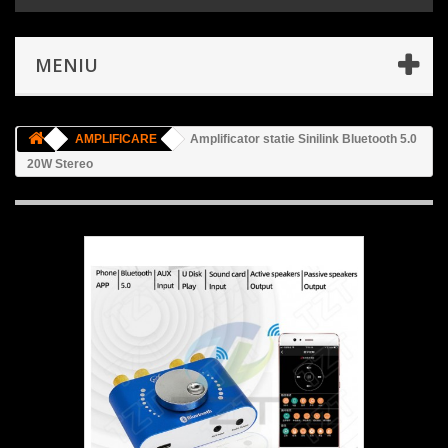
MENIU
AMPLIFICARE
Amplificator statie Sinilink Bluetooth 5.0
20W Stereo