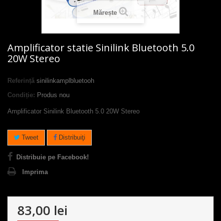
Mărește
Amplificator statie Sinilink Bluetooth 5.0
20W Stereo
Referință
sinilinkamplbluetooh
Condiție:
Produs nou
Amplificator Sinilink Bluetooth 5.0 20W Stereo
Tweet
Distribuiţi
Distribuie pe Facebook!
Imprima
83,00 lei