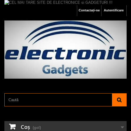
Contactați-ne
Autentificare
Coş
(gol)