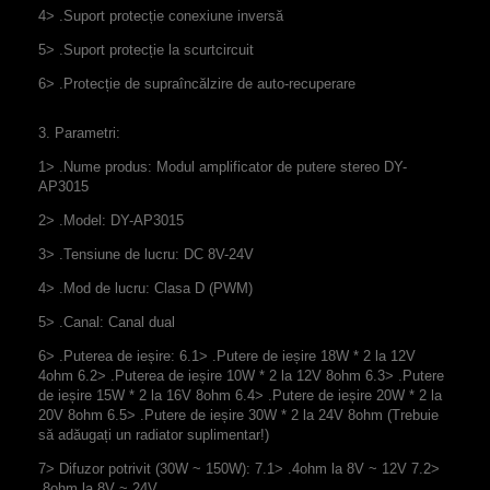
4> .Suport protecție conexiune inversă
5> .Suport protecție la scurtcircuit
6> .Protecție de supraîncălzire de auto-recuperare
3. Parametri:
1> .Nume produs: Modul amplificator de putere stereo DY-
AP3015
2> .Model: DY-AP3015
3> .Tensiune de lucru: DC 8V-24V
4> .Mod de lucru: Clasa D (PWM)
5> .Canal: Canal dual
6> .Puterea de ieșire: 6.1> .Putere de ieșire 18W * 2 la 12V
4ohm 6.2> .Puterea de ieșire 10W * 2 la 12V 8ohm 6.3> .Putere
de ieșire 15W * 2 la 16V 8ohm 6.4> .Putere de ieșire 20W * 2 la
20V 8ohm 6.5> .Putere de ieșire 30W * 2 la 24V 8ohm (Trebuie
să adăugați un radiator suplimentar!)
7> Difuzor potrivit (30W ~ 150W): 7.1> .4ohm la 8V ~ 12V 7.2>
.8ohm la 8V ~ 24V