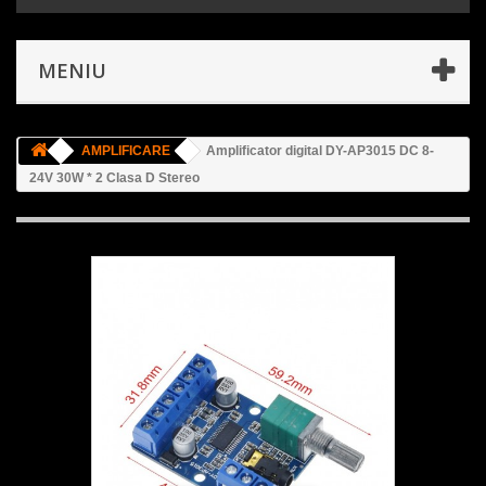
MENIU
AMPLIFICARE
Amplificator digital DY-AP3015 DC 8-
24V 30W * 2 Clasa D Stereo