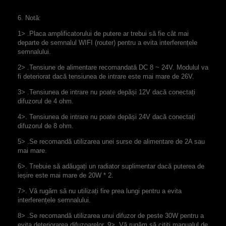
6. Notă:
1> .Placa amplificatorului de putere ar trebui să fie cât mai
departe de semnalul WIFI (router) pentru a evita interferențele
semnalului.
2> .Tensiune de alimentare recomandată DC 8 ~ 24V. Modulul va
fi deteriorat dacă tensiunea de intrare este mai mare de 26V.
3> .Tensiunea de intrare nu poate depăși 12V dacă conectați
difuzorul de 4 ohm.
4>. Tensiunea de intrare nu poate depăși 24V dacă conectați
difuzorul de 8 ohm.
5> .Se recomandă utilizarea unei surse de alimentare de 2A sau
mai mare.
6>. Trebuie să adăugați un radiator suplimentar dacă puterea de
ieșire este mai mare de 20W * 2.
7>. Vă rugăm să nu utilizați fire prea lungi pentru a evita
interferențele semnalului.
8> .Se recomandă utilizarea unui difuzor de peste 30W pentru a
evita deteriorarea difuzoarelor. 9>. Vă rugăm să citiți manualul de