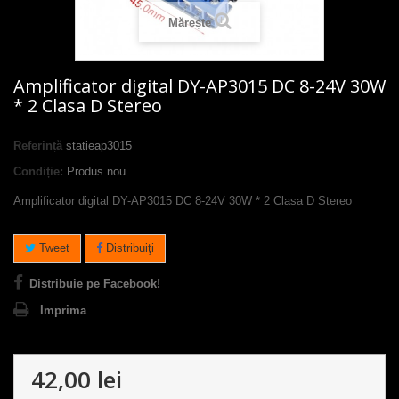
Mărește
Amplificator digital DY-AP3015 DC 8-24V 30W
* 2 Clasa D Stereo
Referință
statieap3015
Condiție:
Produs nou
Amplificator digital DY-AP3015 DC 8-24V 30W * 2 Clasa D Stereo
Tweet
Distribuiţi
Distribuie pe Facebook!
Imprima
42,00 lei