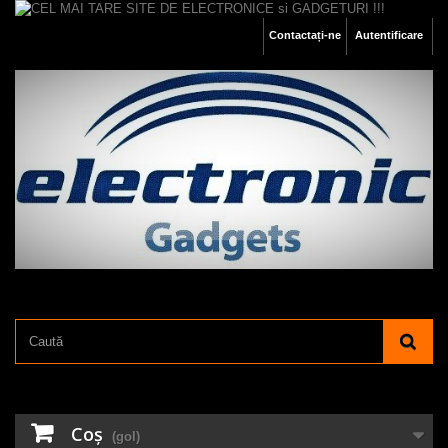
Contactați-ne
Autentificare
Coş
(gol)