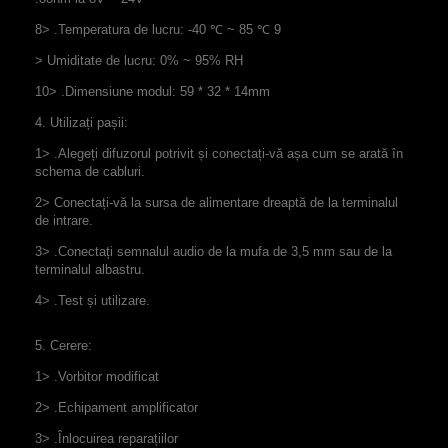
8> .Temperatura de lucru: -40 ℃ ~ 85 ℃ 9
> Umiditate de lucru: 0% ~ 95% RH
10> .Dimensiune modul: 59 * 32 * 14mm
4. Utilizați pașii:
1> .Alegeți difuzorul potrivit și conectați-vă așa cum se arată în
schema de cabluri.
2> Conectați-vă la sursa de alimentare dreaptă de la terminalul
de intrare.
3> .Conectați semnalul audio de la mufa de 3,5 mm sau de la
terminalul albastru.
4> .Test și utilizare.
5. Cerere:
1> .Vorbitor modificat
2> .Echipament amplificator
3> .Înlocuirea reparațiilor