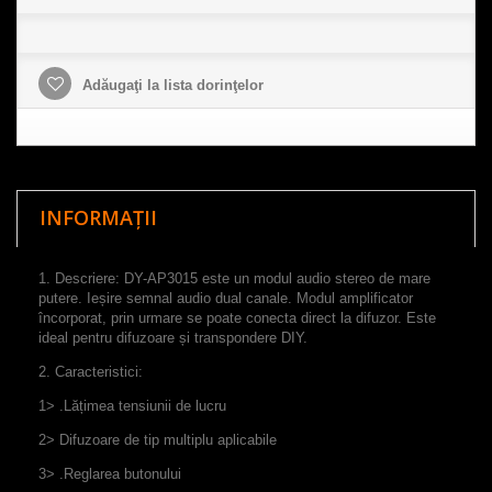
Adăugaţi la lista dorinţelor
INFORMAȚII
1. Descriere: DY-AP3015 este un modul audio stereo de mare
putere. Ieșire semnal audio dual canale. Modul amplificator
încorporat, prin urmare se poate conecta direct la difuzor. Este
ideal pentru difuzoare și transpondere DIY.
2. Caracteristici:
1> .Lățimea tensiunii de lucru
2> Difuzoare de tip multiplu aplicabile
3> .Reglarea butonului