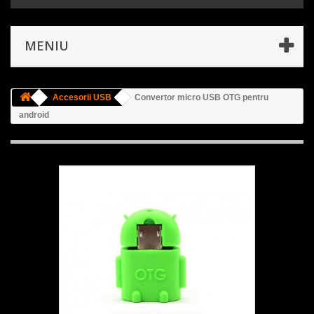
MENIU
Accesorii USB
Convertor micro USB OTG pentru
android