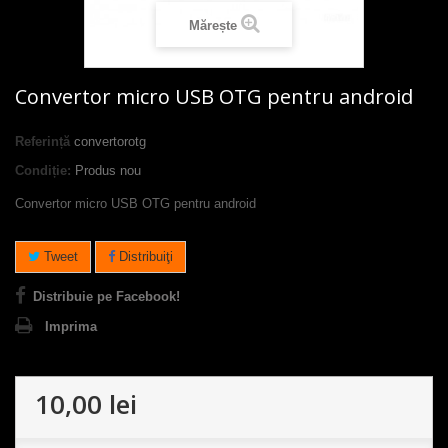
Mărește
Convertor micro USB OTG pentru android
Referință
convertorotg
Condiție:
Produs nou
Convertor micro USB OTG pentru android
Tweet
Distribuiţi
Distribuie pe Facebook!
Imprima
10,00 lei