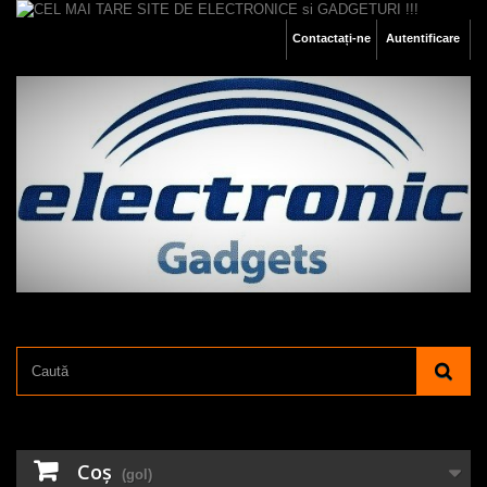
Contactați-ne
Autentificare
Coş
(gol)