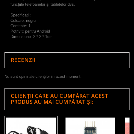
funcțiile telefoanelor și tabletelor dvs.
Specificații:
Culoare: negru
Cantitate: 1
Potrivit: pentru Android
Dimensiune: 2 * 2 * 1cm
RECENZII
Nu sunt opinii ale clienților în acest moment.
CLIENȚII CARE AU CUMPĂRAT ACEST
PRODUS AU MAI CUMPĂRAT ȘI: