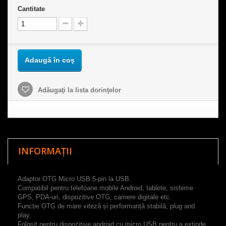
Cantitate
Adaugă în coş
Adăugaţi la lista dorinţelor
INFORMAȚII
A
daptor OTG
Micro USB 5-pin la USB.
Compatibil pentru telefoane mobile Android, tablete, sisteme
GPS, PDA-uri, dispozitive OTG, camere digitale etc.
Funcție OTG de mare viteză și performanță stabilă, plug and
play.
Folosit pentru dispozitive android cu micro USB pentru a extinde