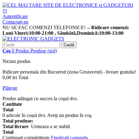
Autentificare
Contactați-ne
NU SE FAC COMENZI TELEFONICE!
-- Ridicare comenzi:
Luni-Vineri:10:00-21:00 , Sâmbătă,Duminică:10:00-13:00
Caută
Coş
0
Produs
Produse
(gol)
Niciun produs
Ridicare personala din Bucuresti (zona Grozavesti) - livrare gratuita!
0,00 lei
Total
Plăteşte
Produs adăugat cu succes la coşul dvs.
Cantitate
Total
0
articole în coșul dvs.
Aveţi un produs în coş.
Total produse:
Total livrare
Urmeaza a se stabili
Total
Continuaţi cumpărăturie
Finalizați comanda