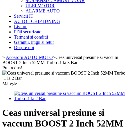
SUSPENSIE / AMORTIZOAR
ULEI MOTOR
ALARME AUTO
Servicii IT
AUTO - CHIPTUNING
Livrare
Plăți securizate
Termeni și condiții
Garantii, litigii si retur
Despre noi
>
Accesorii AUTO-MOTO
>
Ceas universal presiune si vaccum
BOOST 2 Inch 52MM Turbo -1 la 3 Bar
Preț redus!
Mărește
Ceas universal presiune si
vaccum BOOST 2 Inch 52MM