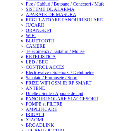
Fire / Cabluri / Butoane / Conectori / Mufe
SISTEME DE ALARMA
APARATE DE MASURA
REGULATOARE PANOURI SOLARE
JUCARII
ORANGE PI
WIFI
BLUETOOTH
CAMERE
Telecomenzi / Tastaturi / Mouse
RETELISTICA
LED / BEC
CONTROL ACCES
Electrovalve / Solenoizi / Debitmetre
Sanatate / Frumusete / Sport
PRIZE WIFI GSM IR RF SMART
ANTENE
Unelte / Scule / Aparate de lipit
PANOURI SOLARE SI ACCESORII
POMPE si FILTRE
AMPLIFICARE
IRIGATII
XIAOMI
BROADLINK
JUCARII / JOCURI