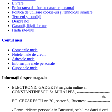
Livrare
Prelucrarea datelor cu caracter personal
Politica de utilizare cookie-uri și tehnologii similare
Termeni și condiții
Despre noi
Garantii, litigii si retur
Harta site-ului
Contul meu
Comenzile mele
Notele mele de credit
Adresele mele
Informaţiile mele personale
Cupoanele mele
Informații despre magazin
ELECTRONIC GADGETS magazin online al
CONSTANTINESCU St. MIHAI PFA, --------------------------
----------------------------------------------------------------------- str.
EC. CEZARESCU nr. 30 , sector 6 , Bucuresti ------------------
------------------------------------------------------------------------------
- Pentru ridicare personala in Bucuresti, stabilirea datei si orei