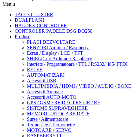
Meniu
TAO13 CLUSTER
DUALFLASH
HALDEX CONTROLER
CONTROLER PADELE DSG DQ250
Produse
PLACI DEZVOLTARE
SENZORI Arduino / Raspberry
Ecran / Display / LCD / TFT
SHIELD-uri Arduino / Raspberry
Interfete / Programatoare / TTL / RS232/ 485/ FTDI
RELEE
AUTOMATIZARI
Accesorii USB
MULTIMEDIA / HDMI / VIDEO / AUDIO / BOXE
Accesorii Animale
Accesorii AUTO-MOTO
GPS / GSM / RFID / GPRS / IR / RF
SISTEME SUPRAVEGHERE
MEMORII - STOCARE DATE
Surse / Alimentatoare
Termostate / Termometre
MOTOARE / SERVO
RASPBERRY PI