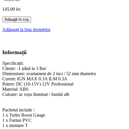
145,00 lei
Adaugă în coş
Adăugaţi la lista dorinţelor
Informații
Specificații:
Citește: -1 până la 3 Bar
Dimensiune: ecartament de 2 inci / 52 mm diametru
Curent: IGN MAX 0.3A ILM 0.3A
Putere: DC (10-15V) 12V Professional
Material: ABS
Culoare: ac roșu iluminat / fundal alb
Pachetul include :
1 x Turbo Boost Gauge
1 x Furtun PVC
1 x montare T