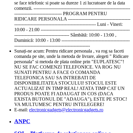
se face telefonic si poate sa dureze 1 zi lucratoare de la data
comenzii. -----------------------------------------------------------------
-------------------------------- PROGRAM PENTRU
RIDICARE PERSONALA ------------------------------------------
------------------------------------------------------- Luni - Vineri:
10:00 - 21:00 ------------------------------------------------------------
------------------------------------- Sâmbătă: 10:00 - 13:00 ,
Duminică: 10:00 - 13:00 ----------------------------------------------
---------------------------------------------------
Sunați-ne acum:
Pentru ridicare personala , va rog sa faceti
comanda pe site, unde la metoda de livrare, alegeti " Ridicare
personala" si metoda de plata online prin "EUPLATESC"!
NU SE FAC COMENZI TELEFONICE. VA ROG NU
SUNATI PENTRU A FACE O COMANDA
TELEFONICA SAU SA INTREBATI DE
DISPONIBILITATEA STOCULUI! STOCUL ESTE
ACTUALIZAT IN TIMP REAL! ATATA TIMP CAT UN
PRODUS POATE FI ADAUGAT IN COS (DACA
EXISTA BUTONUL DE "ADAUGA"), ESTE PE STOC!
VA MULTUMESC PENTRU INTELEGERE!
E-mail:
electronicgadgets@electronicgadgets.ro
ANPC